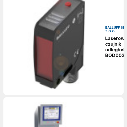
BALLUFF SP.
Z O.O.
Laserow
czujnik
odległośc
BOD002L