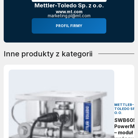
Mettler-Toledo Sp. z o.o.
www.mt.com
marketing.pl@mt.com
PROFIL FIRMY
Inne produkty z kategorii
METTLER-
TOLEDO SP. 
O.O.
SWB605
PowerMo
– moduł