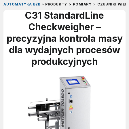
AUTOMATYKA B2B
>
PRODUKTY
>
POMIARY
>
CZUJNIKI WIEL
C31 StandardLine
Checkweigher –
precyzyjna kontrola masy
dla wydajnych procesów
produkcyjnych