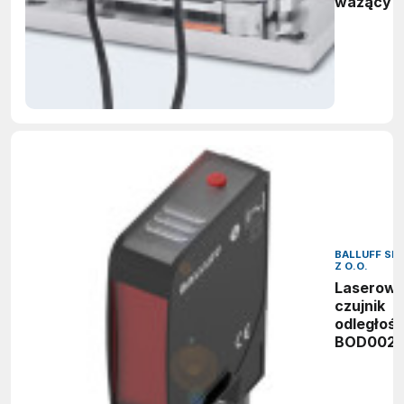
ważący 
zbiornikó
silosów i
reaktoró
diagnost
POWERC
BALLUFF SP.
Z O.O.
Laserow
czujnik
odległośc
BOD002L