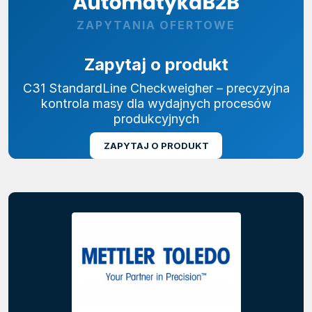
ZAPYTANIA OFERTOWE
Zapytaj o produkt
C31 StandardLine Checkweigher – precyzyjna
kontrola masy dla wydajnych procesów
produkcyjnych
ZAPYTAJ O PRODUKT