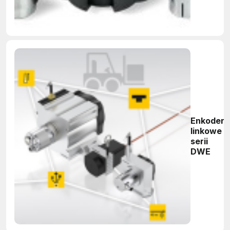
Enkodery
linkowe z
serii
DWE