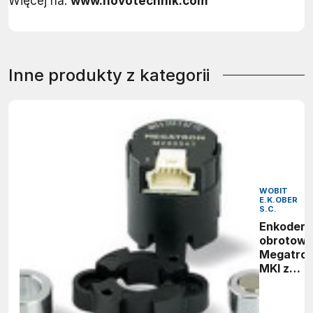
Więcej na:
www.novotechnik.com
Inne produkty z kategorii
WOBIT
E.K.OBER
S.C.
Enkoder
obrotow
Megatro
MKI z
efektem
Halla