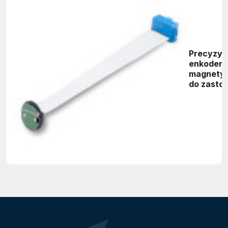
Precyzyj
enkoder
magnety
do zasto
laborato