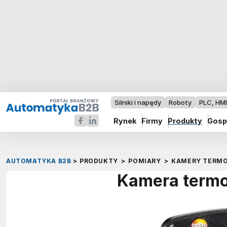
Silniki i napędy
Roboty
PLC, HM
Rynek
Firmy
Produkty
Gosp
AUTOMATYKA B2B
>
PRODUKTY
>
POMIARY
>
KAMERY TERM
Kamera termo