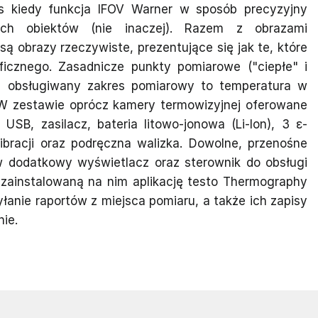
 kiedy funkcja IFOV Warner w sposób precyzyjny
ch obiektów (nie inaczej). Razem z obrazami
 obrazy rzeczywiste, prezentujące się jak te, które
ficznego. Zasadnicze punkty pomiarowe ("ciepłe" i
a obsługiwany zakres pomiarowy to temperatura w
 W zestawie oprócz kamery termowizyjnej oferowane
SB, zasilacz, bateria litowo-jonowa (Li-Ion), 3 ε-
alibracji oraz podręczna walizka. Dowolne, przenośne
w dodatkowy wyświetlacz oraz sterownik do obsługi
zainstalowaną na nim aplikację testo Thermography
łanie raportów z miejsca pomiaru, a także ich zapisy
nie.