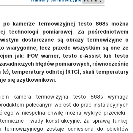
i, po kamerze termowizyjnej testo 868s można
ej technologii pomiarowej. Za pośrednictwem
wistym dostarczane są obrazy termowizyjne o
ylko wiarygodne, lecz przede wszystkim są one ze
jom jak: IFOV warner, testo ɛ-Assist lub testo
ć zasadniczych błędów pomiarowych, równocześnie
(ɛ), temperatury odbitej (RTC), skali temperatury
uje się użytkownikowi.
eniem kamera termowizyjna testo 868s wymaga
produktem polecanym wprost do prac instalacyjnych
tórego w niespełna chwilę można wykryć przecieki i
 termiczne i wady konstrukcyjne. Za sprawą funkcji
u termowizyjnego zostaje odniesiona do obiektów