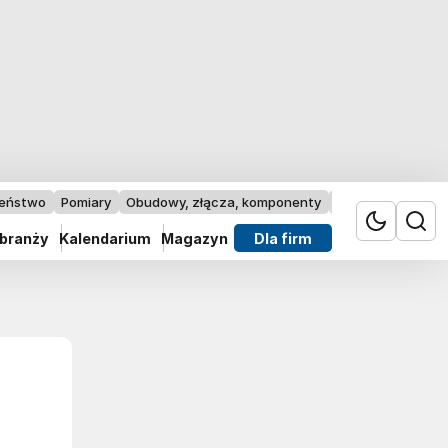
zeństwo
Pomiary
Obudowy, złącza, komponenty
Przemysł 4.0
 branży
Kalendarium
Magazyn
Dla firm