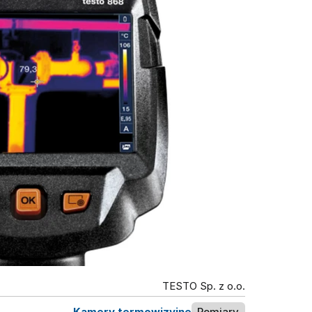
TESTO Sp. z o.o.
Kamery termowizyjne
Pomiary