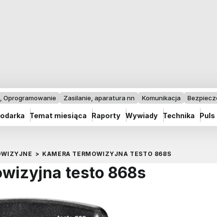
I, Oprogramowanie
Zasilanie, aparatura nn
Komunikacja
Bezpiec
odarka
Temat miesiąca
Raporty
Wywiady
Technika
Puls
OWIZYJNE
>
KAMERA TERMOWIZYJNA TESTO 868S
wizyjna testo 868s