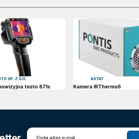
TO SP. Z O.O.
ASTAT
owizyjna testo 871s
Kamera IRThermo6
etter