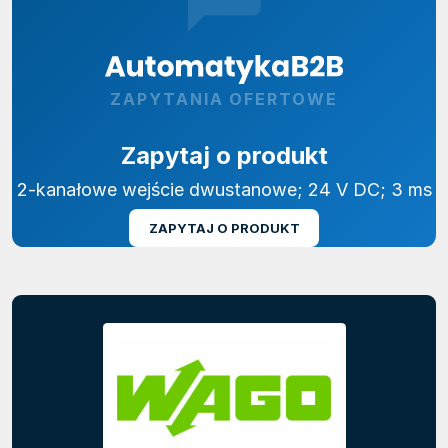
ZAPYTANIA OFERTOWE
Zapytaj o produkt
2-kanałowe wejście dwustanowe; 24 V DC; 3 ms
ZAPYTAJ O PRODUKT