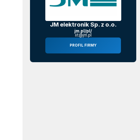
JM elektronik Sp. z o.o.
jm.pl/pl/
iit@jm.pl
PROFIL FIRMY