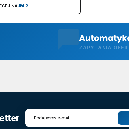
ĘCEJ NA
JM.PL
u
ZAPYTANIA OFE
etter