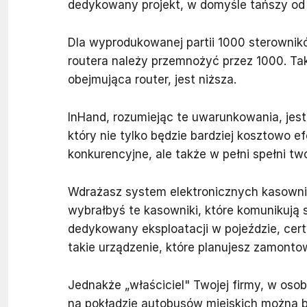
dedykowany projekt, w domyśle tańszy od 
Dla wyprodukowanej partii 1000 sterowni
routera należy przemnożyć przez 1000. Tak
obejmująca router, jest niższa.
InHand, rozumiejąc te uwarunkowania, jest
który nie tylko będzie bardziej kosztowo 
konkurencyjne, ale także w pełni spełni tw
Wdrażasz system elektronicznych kasownik
wybrałbyś te kasowniki, które komunikują 
dedykowany eksploatacji w pojeździe, ce
takie urządzenie, które planujesz zamon
Jednakże „właściciel" Twojej firmy, w osob
na pokładzie autobusów miejskich można by