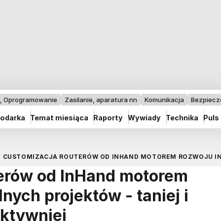
I, Oprogramowanie
Zasilanie, aparatura nn
Komunikacja
Bezpiec
odarka
Temat miesiąca
Raporty
Wywiady
Technika
Puls
CUSTOMIZACJA ROUTERÓW OD INHAND MOTOREM ROZWOJU IND
erów od InHand motorem
nych projektów - taniej i
ktywniej