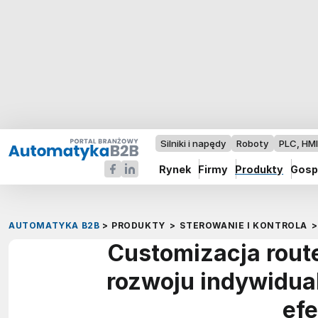
Silniki i napędy
Roboty
PLC, HM
Rynek
Firmy
Produkty
Gosp
AUTOMATYKA B2B
>
PRODUKTY
>
STEROWANIE I KONTROLA
>
Customizacja rout
rozwoju indywidual
efe