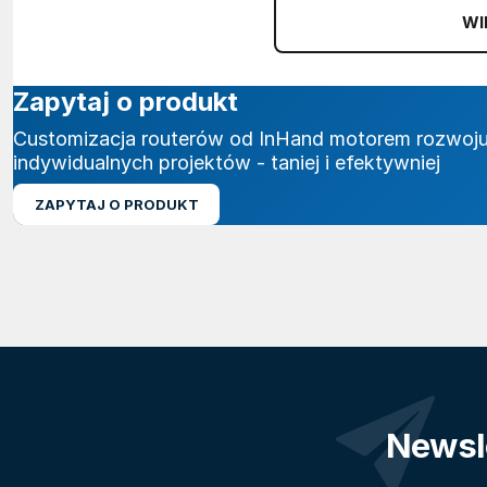
WI
Zapytaj o produkt
Customizacja routerów od InHand motorem rozwoj
indywidualnych projektów - taniej i efektywniej
ZAPYTAJ O PRODUKT
Newsl