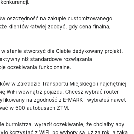
konkurencji.
ków oszczędność na zakupie customizowanego
że klientów łatwiej zdobyć, gdy cena finalna,
 w stanie stworzyć dla Ciebie dedykowany projekt,
efektywny niż standardowe rozwiązania
oje oczekiwania funkcjonalne.
ów w Zakładzie Transportu Miejskiego i najchętniej
się WiFi wewnątrz pojazdu. Chcesz wybrać router
rtyfikowany na zgodność z E-MARK i wybrałeś nawet
tować w 500 autobusach ZTM.
ie burmistrza, wyraził oczekiwanie, że chciałby aby
ło korzystać z WiFi, bo wybory są już za rok, a taką