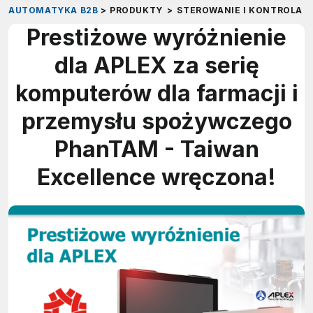
AUTOMATYKA B2B
>
PRODUKTY
>
STEROWANIE I KONTROLA
>
Prestiżowe wyróżnienie
dla APLEX za serię
komputerów dla farmacji i
przemysłu spożywczego
PhanTAM - Taiwan
Excellence wręczona!