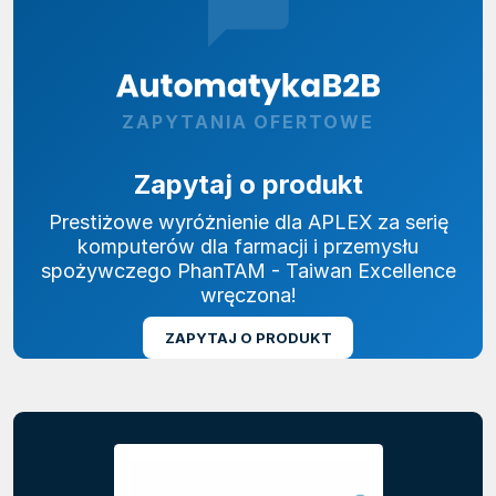
ZAPYTANIA OFERTOWE
Zapytaj o produkt
Prestiżowe wyróżnienie dla APLEX za serię
komputerów dla farmacji i przemysłu
spożywczego PhanTAM - Taiwan Excellence
wręczona!
ZAPYTAJ O PRODUKT