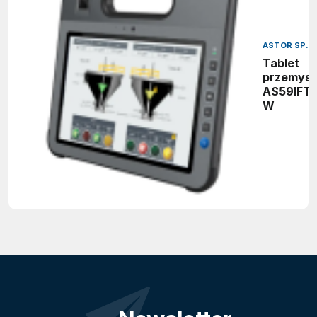
ASTOR SP. Z
Tablet
przemys
AS59IFT1
W