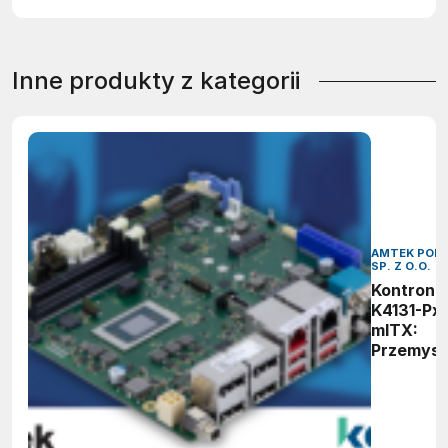
Inne produkty z kategorii
AMTEK POL
SP. Z O.O.
Kontron
K4131-Px
mITX:
Przemys
płyta gł
z
procesor
AMD Ryz