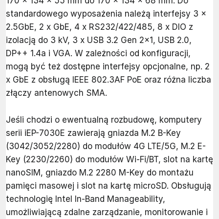
170 x 134 x 55 mm do 170 x 134 x 68 mm. Do
standardowego wyposażenia należą interfejsy 3 x
2.5GbE, 2 x GbE, 4 x RS232/422/485, 8 x DIO z
izolacją do 3 kV, 3 x USB 3.2 Gen 2x1, USB 2.0,
DP++ 1.4a i VGA. W zależności od konfiguracji,
mogą być też dostępne interfejsy opcjonalne, np. 2
x GbE z obsługą IEEE 802.3AF PoE oraz różna liczba
złączy antenowych SMA.
Jeśli chodzi o ewentualną rozbudowę, komputery
serii iEP-7030E zawierają gniazda M.2 B-Key
(3042/3052/2280) do modułów 4G LTE/5G, M.2 E-
Key (2230/2260) do modułów Wi-Fi/BT, slot na kartę
nanoSIM, gniazdo M.2 2280 M-Key do montażu
pamięci masowej i slot na kartę microSD. Obsługują
technologię Intel In-Band Manageability,
umożliwiającą zdalne zarządzanie, monitorowanie i