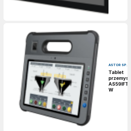
ASTOR SP. Z
Tablet
przemys
AS59IFT1
W