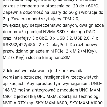
zakresie temperatury otoczenia od -20 do +60°C.
Zapewnia odporność na udary do 50 g i wibracje do
2 g. Zawiera moduł szyfrujący TPM 2.0,
zwiększający bezpieczeństwo danych, dwa gniazda
do montażu pamięci NVMe SSD z obsługą RAID
oraz interfejsy 3 x GbE, 3 x USB 3.2, USB 2.0, 4 x
RS-232/422/485 i 2 x DisplayPort. Do rozbudowy
przewidziano gniazda mini PCIe, 2 x M.2 (M Key),
M.2 (E Key) i slot na kartę nanoSIM.
Zdolność wnioskowania jest kluczowa dla
wdrażania sztucznej inteligencji w rzeczywistych
aplikacjach. Aby sprostać tym wymaganiom, UNO-
148 V2 można zintegrować z modułem UNO-MXM-
CB01 z jednostką GPU MXM, opartą na technologii
NVIDIA RTX (np. SKY-MXM-A500, SKY-MXM-A1000