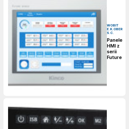
WOBIT
E.K.OBER
S.C.
Panele
HMI z
serii
Future