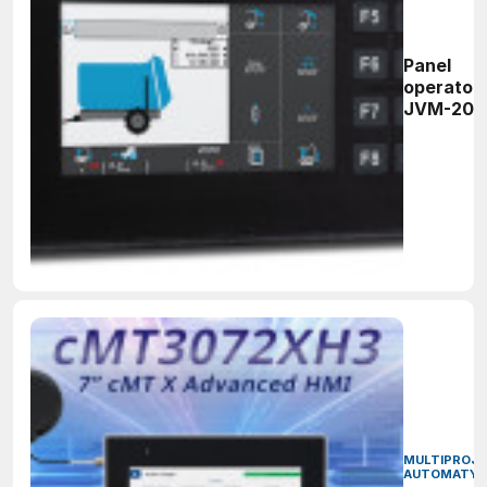
Panel
operators
JVM-205
MULTIPROJ
AUTOMATYK