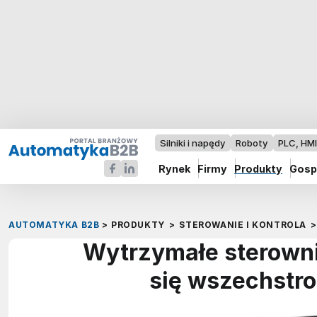
Silniki i napędy
Roboty
PLC, HM
Rynek
Firmy
Produkty
Gosp
AUTOMATYKA B2B
>
PRODUKTY
>
STEROWANIE I KONTROLA
>
Wytrzymałe sterowni
się wszechstr