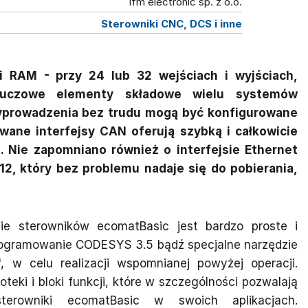
ifm electronic sp. z o.o.
Sterowniki CNC, DCS i inne
i RAM - przy 24 lub 32 wejściach i wyjściach,
kluczowe elementy składowe wielu systemów
yprowadzenia bez trudu mogą być konfigurowane
ane interfejsy CAN oferują szybką i całkowicie
 Nie zapomniano również o interfejsie Ethernet
2, który bez problemu nadaje się do pobierania,
ie sterowników ecomatBasic jest bardzo proste i
ogramowanie CODESYS 3.5 bądź specjalne narzędzie
, w celu realizacji wspomnianej powyżej operacji.
eki i bloki funkcji, które w szczególności pozwalają
terowniki ecomatBasic w swoich aplikacjach.