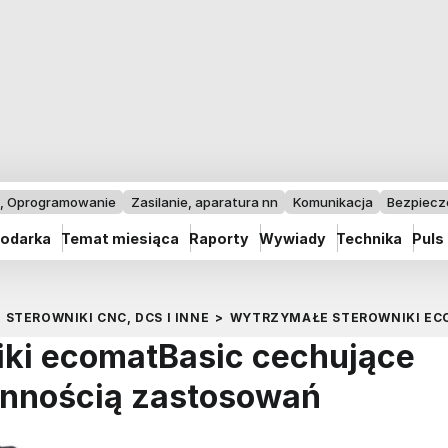
I, Oprogramowanie
Zasilanie, aparatura nn
Komunikacja
Bezpiec
odarka
Temat miesiąca
Raporty
Wywiady
Technika
Puls
STEROWNIKI CNC, DCS I INNE
>
WYTRZYMAŁE STEROWNIKI EC
ki ecomatBasic cechujące
onnością zastosowań