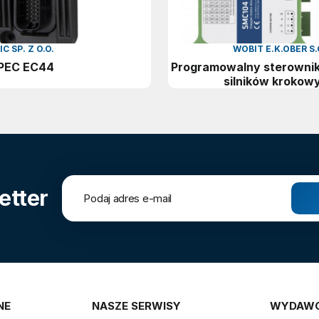
 SP. Z O.O.
WOBIT E.K.OBER S.
EPEC EC44
Programowalny sterowni
silników krokow
etter
NE
NASZE SERWISY
WYDAW