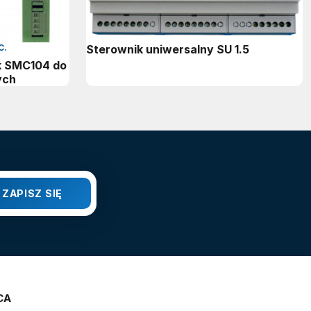
C.
Sterownik uniwersalny SU 1.5
k SMC104 do
ych
CA