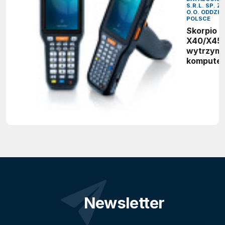
S.R.L. SP. Z
O.O. ODDZIA
POLSCE
Skorpio
X40/X45 
wytrzyma
komputer
mobilny 
logistyki,
produkcji 
handlu
Newsletter