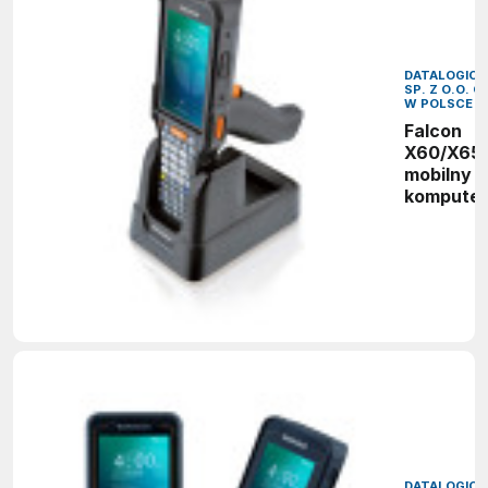
DATALOGIC S
SP. Z O.O. O
W POLSCE
Falcon
X60/X65 
mobilny
komputer
przemys
do
wymagaj
zastoso
logistyc
DATALOGIC