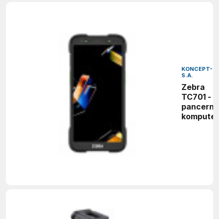
KONCEPT-L
S.A.
Zebra
TC701 -
pancerny
komputer
mobilny z
sztuczną
inteligen
do pracy
przemyśle
logistyce