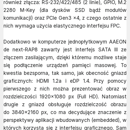
również złącza: RS-232/422/485 (2 linie), GPIO, M.2
2280 M-Key (dla dysków SSD bądź modułów
komunikacji) oraz PCIe Gen3 ×4, z czego ostatnie z
nich wymaga użycia elastycznego interfejsu FPC.
Dodatkowo w komputerze jednopłytkowym AAEON
de next-RAP8 zawarty jest interfejs SATA III ze
złączem zasilającym, dzięki któremu możliwe staje
się podłączenie urządzeń pamięci masowej. To
kwestia bezsporna, tak samo, jak obecność gniazd
graficznych: HDMI 1.2a i eDP 1.4. Przy pomocy
pierwszego z nich można prezentować obraz w
rozdzielczości 1920×1080 px (Full HD). Natomiast
drugie z gniazd obsługuje rozdzielczość obrazu
do 3840×2160 px, co ma decydujące znaczenie z
perspektywy aplikacji wbudowanych (embedded), w
których korzysta się z interfejsu graficznego. Sam