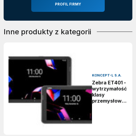
PROFIL FIRMY
Inne produkty z kategorii
KONCEPT-L S.A.
Zebra ET401 -
wytrzymałość
klasy
przemysłowej
w
nowoczesnym
wydaniu