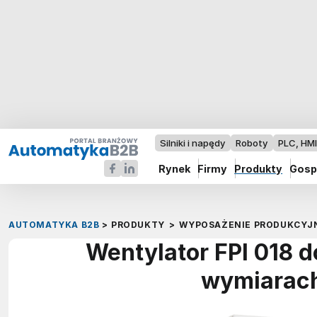
Silniki i napędy
Roboty
PLC, HM
Rynek
Firmy
Produkty
Gosp
AUTOMATYKA B2B
>
PRODUKTY
>
WYPOSAŻENIE PRODUKCYJ
Wentylator FPI 018 
wymiarach