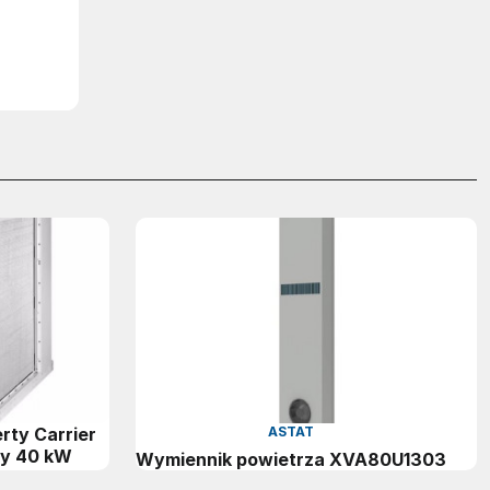
rty Carrier
ASTAT
cy 40 kW
Wymiennik powietrza XVA80U1303