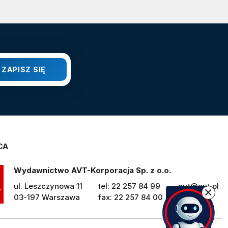
CA
Wydawnictwo AVT-Korporacja Sp. z o.o.
ul. Leszczynowa 11
tel: 22 257 84 99
avt@avt.pl
03-197 Warszawa
fax: 22 257 84 00
avt.pl