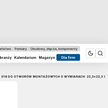
zeństwo
Pomiary
Obudowy, złącza, komponenty
Przemysł 4.0
 branży
Kalendarium
Magazyn
Dla firm
I 018 DO OTWORÓW MONTAŻOWYCH O WYMIARACH: 22,3×22,3 C