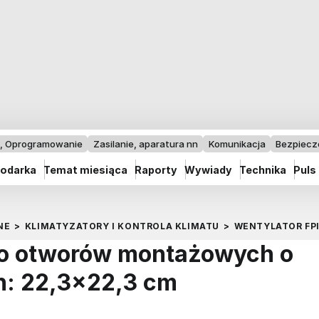
I, Oprogramowanie
Zasilanie, aparatura nn
Komunikacja
Bezpiec
odarka
Temat miesiąca
Raporty
Wywiady
Technika
Puls
NE
>
KLIMATYZATORY I KONTROLA KLIMATU
>
WENTYLATOR FP
do otworów montażowych o
: 22,3×22,3 cm