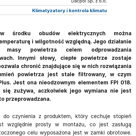
Dacpol Sp. z o.o.
Klimatyzatory i kontrola klimatu
 w środku obudów elektrycznych można
emperaturę i wilgotność względną. Jego działanie
j masy powietrza celem odprowadzania
ach. Innymi słowy, ciepłe powietrze zostaje
ozwala chronić znajdujące się w nich rozwiązania
mień powietrza jest stale filtrowany, w czym
 Plus. Jest ona nieodzownym elementem FPI 018.
 się zużywa, aczkolwiek jego wymiana nie jest
sto przeprowadzana.
do czynienia z produktem, który cechuje stopień
st względnie prosty w montażu, co jest zasługą
ytoczonego celu wyposażona jest w zamki obrotowe.