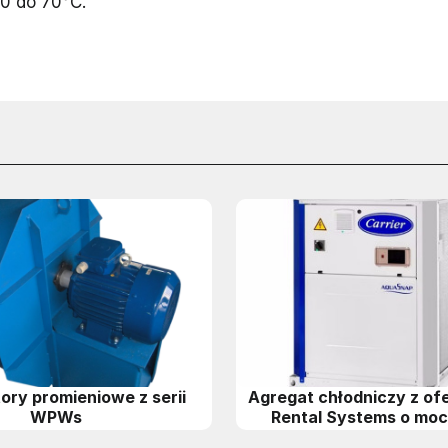
0 do 70°C.
ory promieniowe z serii
Agregat chłodniczy z ofe
WPWs
Rental Systems o mo