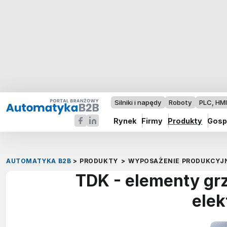
Silniki i napędy
Roboty
PLC, HM
Rynek
Firmy
Produkty
Gosp
AUTOMATYKA B2B
>
PRODUKTY
>
WYPOSAŻENIE PRODUKCYJ
TDK - elementy gr
elek