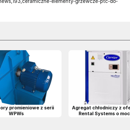
/news,193,ceramiczne-elementy-grzewcze-ptc-do-
ory promieniowe z serii
Agregat chłodniczy z ofe
WPWs
Rental Systems o mo