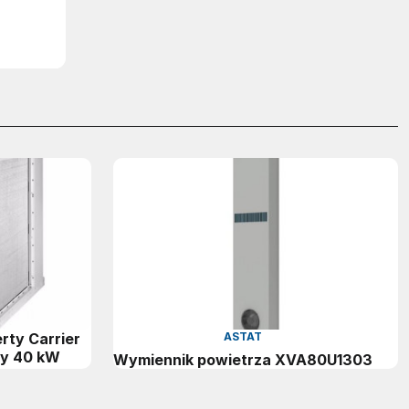
rty Carrier
ASTAT
cy 40 kW
Wymiennik powietrza XVA80U1303