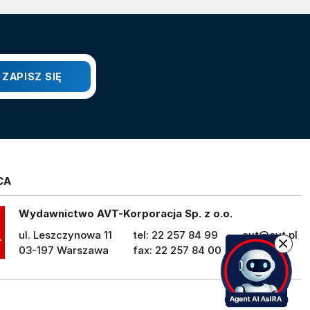
CA
Wydawnictwo AVT-Korporacja Sp. z o.o.
ul. Leszczynowa 11
tel: 22 257 84 99
avt@avt.pl
03-197 Warszawa
fax: 22 257 84 00
avt.pl