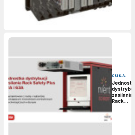
CSI S.A.
Jednostk
dystrybuc
zasilania
Rack
Safety
Plus (RSP
32 A i 63