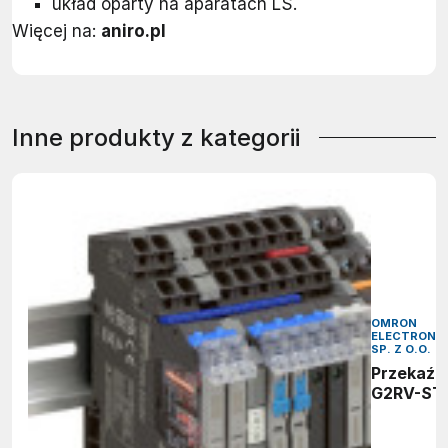
układ oparty na aparatach LS.
Więcej na:
aniro.pl
Inne produkty z kategorii
OMRON
ELECTRONI
SP. Z O.O.
Przekaźn
G2RV-ST