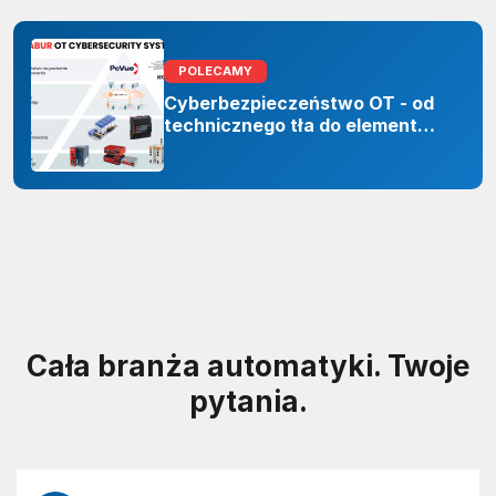
POLECAMY
Cyberbezpieczeństwo OT - od
technicznego tła do elementu
odporności organizacji
Cała branża automatyki. Twoje
pytania.