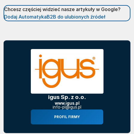
Chcesz częściej widzieć nasze artykuły w Google?
Dodaj AutomatykaB2B do ulubionych źródeł
igus Sp. z o.o.
www.igus.pl
info-pl@igus.pl
PROFIL FIRMY