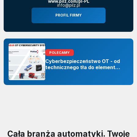
www.pilz.com/pl-PL
info@pilz.pl
PROFIL FIRMY
POLECAMY
Cyberbezpieczeństwo OT - od
technicznego tła do elementu
odporności organizacji
Cała branża automatyki. Twoje