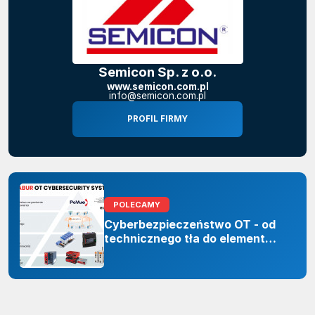
Semicon Sp. z o.o.
www.semicon.com.pl
info@semicon.com.pl
PROFIL FIRMY
POLECAMY
Cyberbezpieczeństwo OT - od
technicznego tła do elementu
odporności organizacji