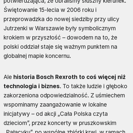
potwierdzająca, że obraliśmy słuszny kierunek.
Świętowanie 15-lecia w 2006 roku i
przeprowadzka do nowej siedziby przy ulicy
Jutrzenki w Warszawie były symbolicznym
krokiem w przyszłość – dowodem na to, że
polski oddział staje się ważnym punktem na
globalnej mapie koncernu.
Ale
historia Bosch Rexroth to coś więcej niż
technologia i biznes
. To także ludzie i głęboko
zakorzeniona odpowiedzialność. Z uśmiechem
wspominamy zaangażowanie w lokalne
inicjatywy – od akcji „Cała Polska czyta
dzieciom”, przez koncerty w pruszkowskim
„Pałacyku”, po wspólne zbiórki krwi, w ramach