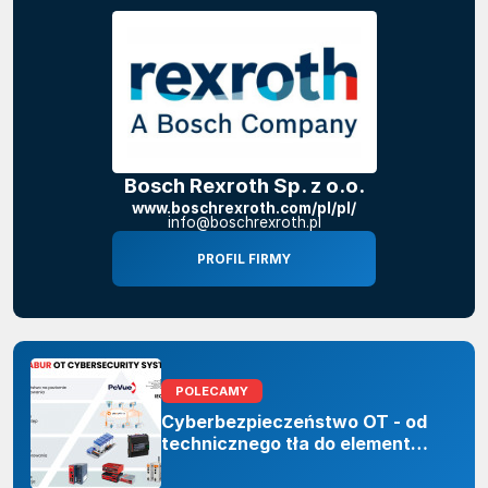
Bosch Rexroth Sp. z o.o.
www.boschrexroth.com/pl/pl/
info@boschrexroth.pl
PROFIL FIRMY
POLECAMY
Cyberbezpieczeństwo OT - od
technicznego tła do elementu
odporności organizacji