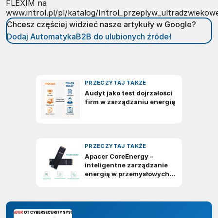
FLEXIM na
www.introl.pl/pl/katalog/Introl_przeplyw_ultradzwiekow
Chcesz częściej widzieć nasze artykuły w Google?
Dodaj AutomatykaB2B do ulubionych źródeł