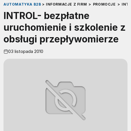
AUTOMATYKA B2B
>
INFORMACJE Z FIRM
>
PROMOCJE
>
INT
INTROL- bezpłatne
uruchomienie i szkolenie z
obsługi przepływomierze
03 listopada 2010