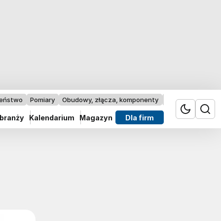
zeństwo
Pomiary
Obudowy, złącza, komponenty
Przemysł 4.0
 branży
Kalendarium
Magazyn
Dla firm