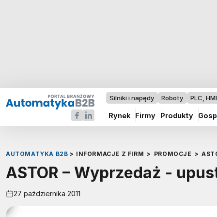
Silniki i napędy
Roboty
PLC, HM
Rynek
Firmy
Produkty
Gosp
AUTOMATYKA B2B
>
INFORMACJE Z FIRM
>
PROMOCJE
>
AST
ASTOR – Wyprzedaż - upus
27 października 2011