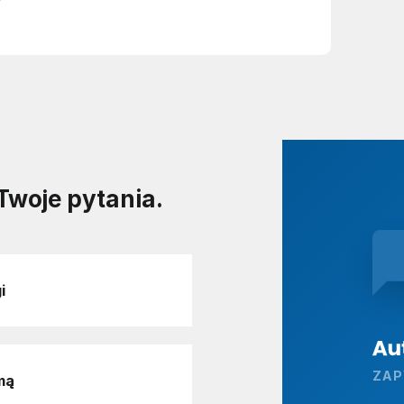
Twoje pytania.
i
ZAP
mą