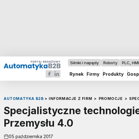
Silniki i napędy
Roboty
PLC, HM
Rynek
Firmy
Produkty
Gosp
AUTOMATYKA B2B
>
INFORMACJE Z FIRM
>
PROMOCJE
>
SPE
Specjalistyczne technologi
Przemysłu 4.0
05 października 2017