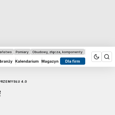
zeństwo
Pomiary
Obudowy, złącza, komponenty
Przemysł 4.0
 branży
Kalendarium
Magazyn
Dla firm
PRZEMYSŁU 4.0
ę