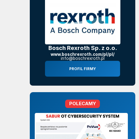
Bosch Rexroth Sp. z o.o.
www.boschrexroth.com/pl/pl/
info@boschrexroth.pl
PROFIL FIRMY
POLECAMY