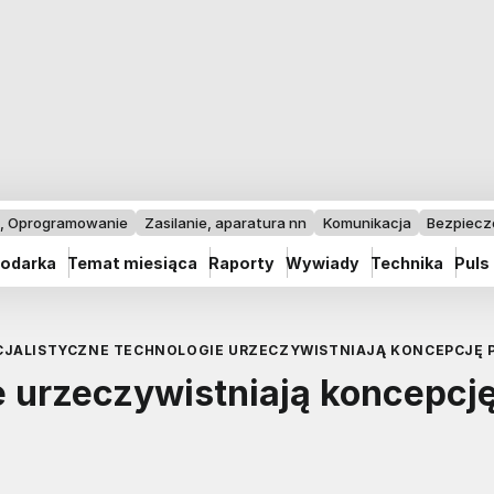
I, Oprogramowanie
Zasilanie, aparatura nn
Komunikacja
Bezpiec
odarka
Temat miesiąca
Raporty
Wywiady
Technika
Puls
CJALISTYCZNE TECHNOLOGIE URZECZYWISTNIAJĄ KONCEPCJĘ 
e urzeczywistniają koncepcj