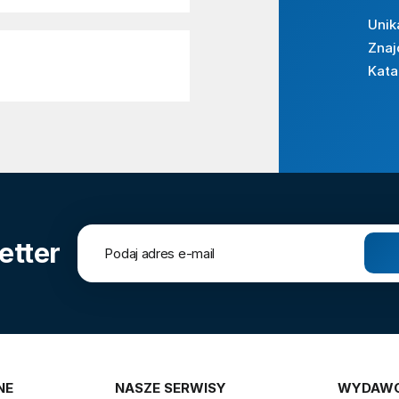
Unik
Znaj
Kata
etter
NE
NASZE SERWISY
WYDAW