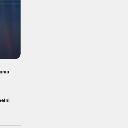
ania
pełni