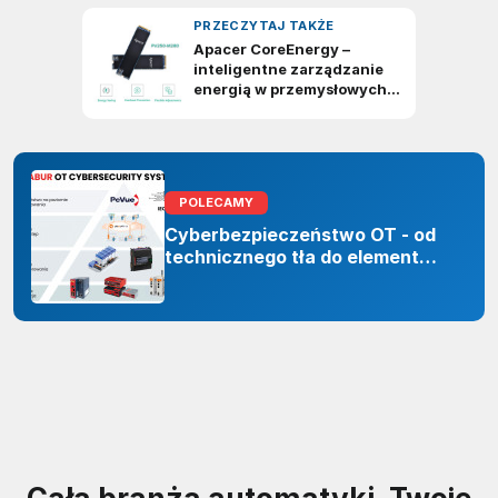
POLECAMY
Cyberbezpieczeństwo OT - od
technicznego tła do elementu
odporności organizacji