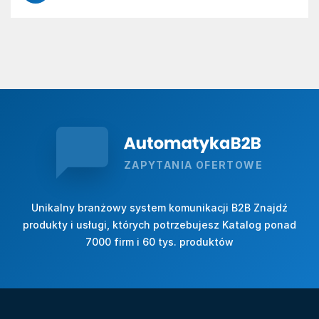
ZAPYTANIA OFERTOWE
Unikalny branżowy system komunikacji B2B Znajdź
produkty i usługi, których potrzebujesz Katalog ponad
7000 firm i 60 tys. produktów