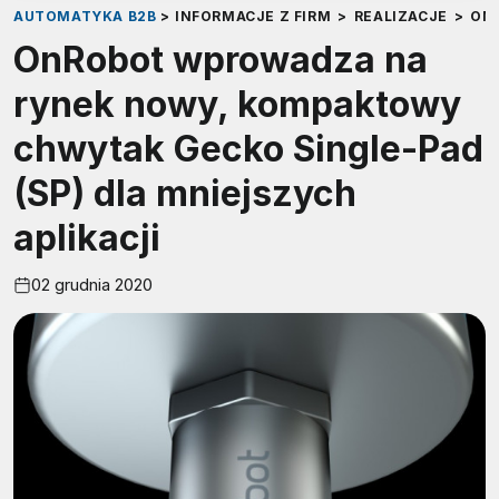
AUTOMATYKA B2B
>
INFORMACJE Z FIRM
>
REALIZACJE
>
ON
OnRobot wprowadza na
rynek nowy, kompaktowy
chwytak Gecko Single-Pad
(SP) dla mniejszych
aplikacji
02 grudnia 2020