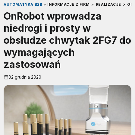
AUTOMATYKA B2B
>
INFORMACJE Z FIRM
>
REALIZACJE
>
ON
OnRobot wprowadza
niedrogi i prosty w
obsłudze chwytak 2FG7 do
wymagających
zastosowań
02 grudnia 2020