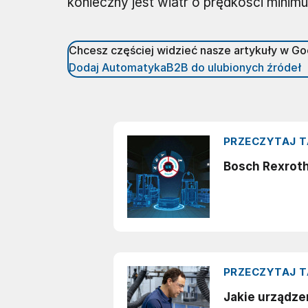
konieczny jest wiatr o prędkości minim
Chcesz częściej widzieć nasze artykuły w G
Dodaj AutomatykaB2B do ulubionych źródeł