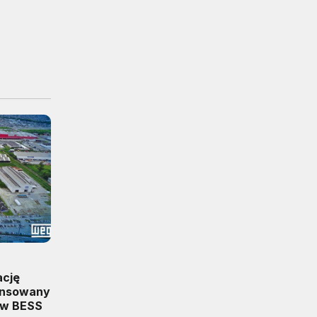
ację
ansowany
ów BESS