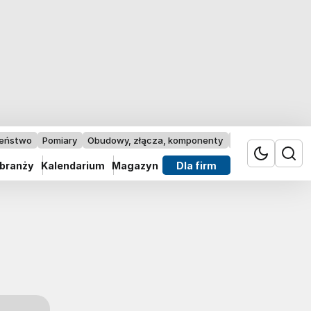
zeństwo
Pomiary
Obudowy, złącza, komponenty
Przemysł 4.0
 branży
Kalendarium
Magazyn
Dla firm