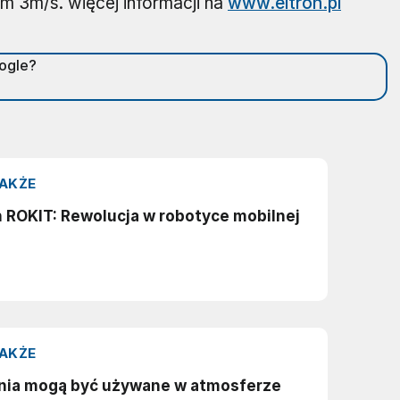
um 3m/s. więcej informacji na
www.eltron.pl
oogle?