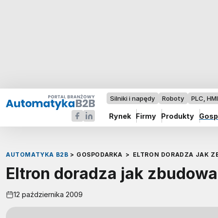
Silniki i napędy
Roboty
PLC, HM
Rynek
Firmy
Produkty
Gosp
AUTOMATYKA B2B
>
GOSPODARKA
>
ELTRON DORADZA JAK Z
Eltron doradza jak zbudowa
12 października 2009