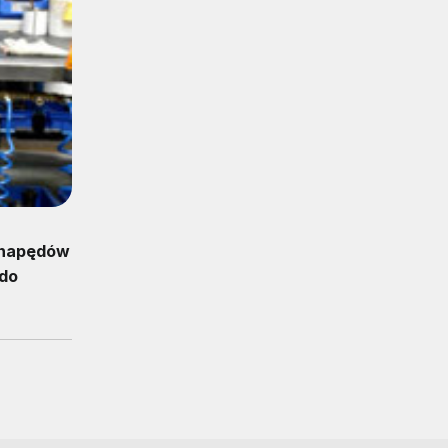
 napędów
 do