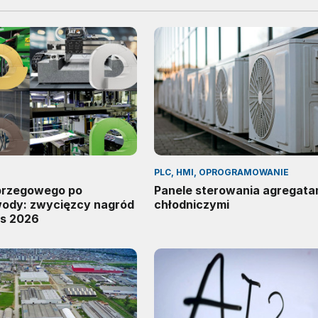
PLC, HMI, OPROGRAMOWANIE
 brzegowego po
Panele sterowania agregata
wody: zwycięzcy nagród
chłodniczymi
s 2026