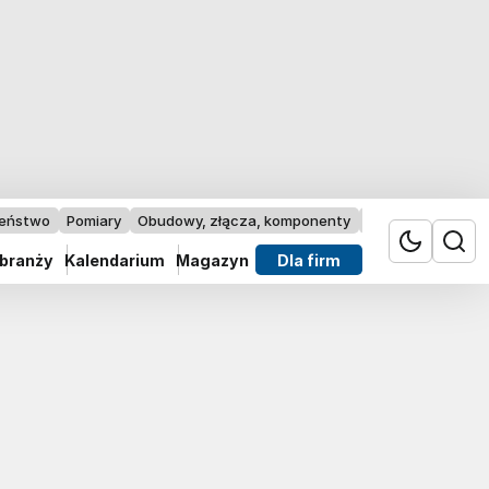
zeństwo
Pomiary
Obudowy, złącza, komponenty
Przemysł 4.0
 branży
Kalendarium
Magazyn
Dla firm