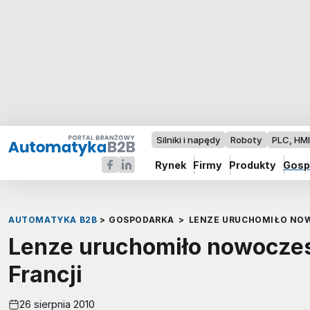
Silniki i napędy
Roboty
PLC, HM
Rynek
Firmy
Produkty
Gosp
AUTOMATYKA B2B
>
GOSPODARKA
>
LENZE URUCHOMIŁO NOW
Lenze uruchomiło nowoczes
Francji
26 sierpnia 2010