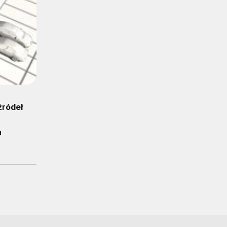
źródeł
u