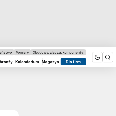
zeństwo
Pomiary
Obudowy, złącza, komponenty
Przemysł 4.0
 branży
Kalendarium
Magazyn
Dla firm