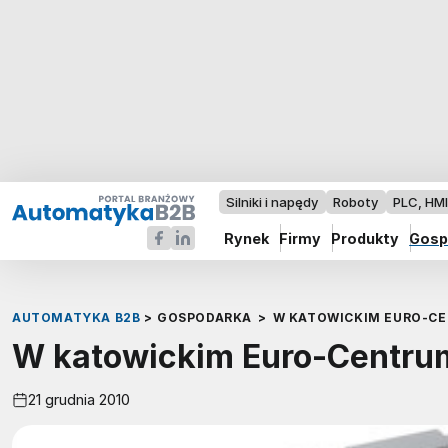
Silniki i napędy
Roboty
PLC, HM
Rynek
Firmy
Produkty
Gosp
AUTOMATYKA B2B
>
GOSPODARKA
>
W KATOWICKIM EURO-C
W katowickim Euro-Centrum
21 grudnia 2010