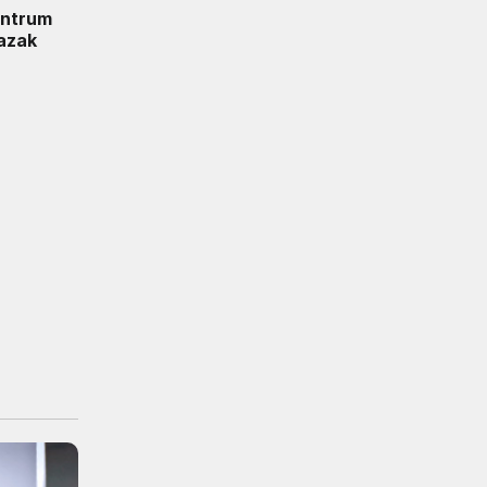
entrum
azak