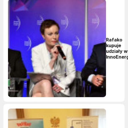
Rafako
kupuje
udziały w
InnoEner