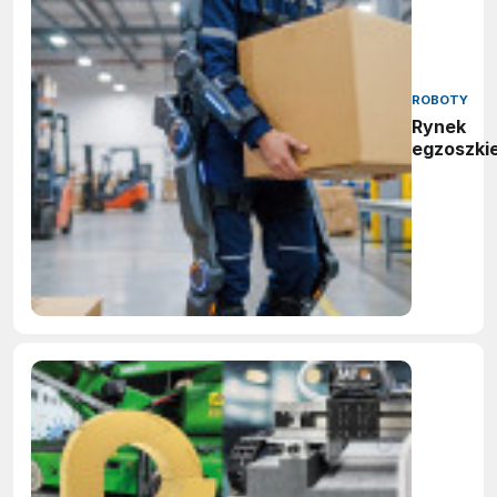
ROBOTY
Rynek
egzoszki