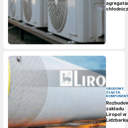
agregata
chłodnic
OBUDOWY,
ZŁĄCZA,
KOMPONEN
Rozbudo
zakładu
Liropol w
Lidzbark