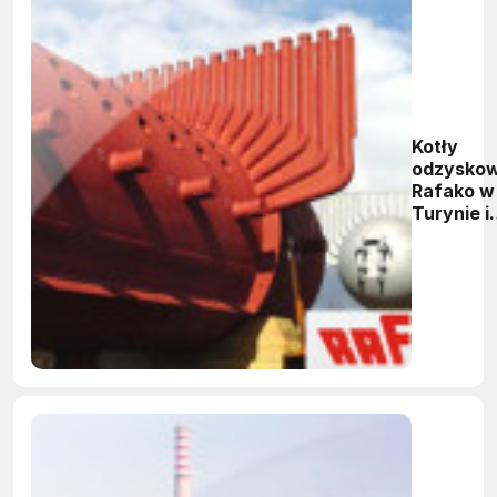
Kotły
odzysko
Rafako w
Turynie i
Baku