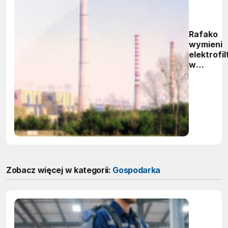
Rafako
wymieni
elektrofil
w
Elektrown
Kozienice
Zobacz więcej w kategorii:
Gospodarka