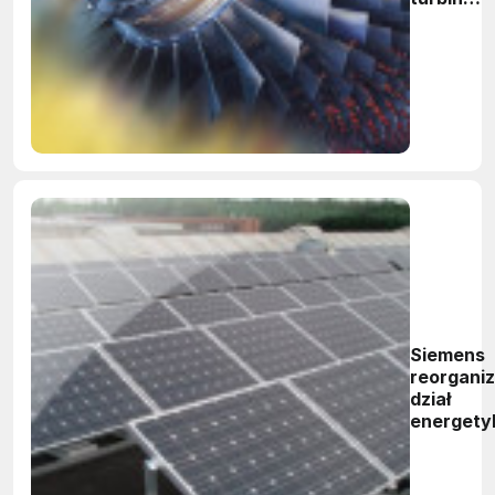
gazowyc
Siemens
reorganiz
dział
energety
odnawial