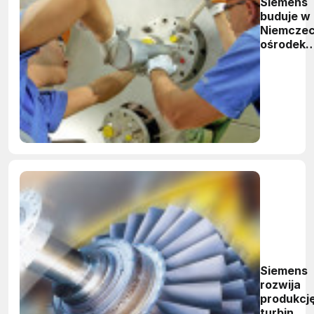
Siemens
buduje w
Niemcze
ośrodek
badań na
turbinami
gazowym
Siemens
rozwija
produkcj
turbin