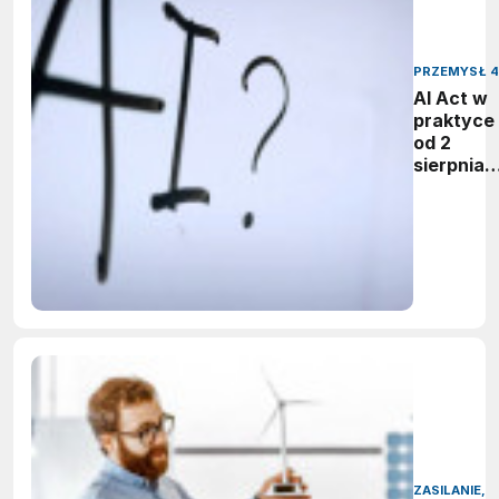
PRZEMYSŁ 4
AI Act w
praktyce 
od 2
sierpnia
firmy maj
obowiąze
ujawnian
zastoso
sztuczne
inteligenc
ZASILANIE,