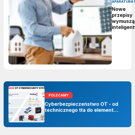
APARATURA 
Nowe
przepisy
wymuszą
inteligen
zarządza
energią.
Polskie
firmy maj
czas do
2027 rok
POLECAMY
Cyberbezpieczeństwo OT - od
technicznego tła do elementu
odporności organizacji