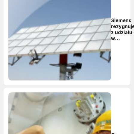
Siemens
rezygnuj
z udziału
w
sektorze
energety
słoneczn