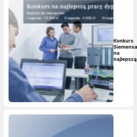
Konkurs
Siemens
na
najlepszą
pracę
dyplomo