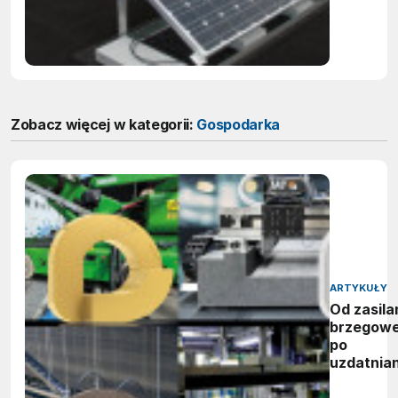
Zobacz więcej w kategorii:
Gospodarka
ARTYKUŁY
Od zasila
brzegow
po
uzdatnian
wody: