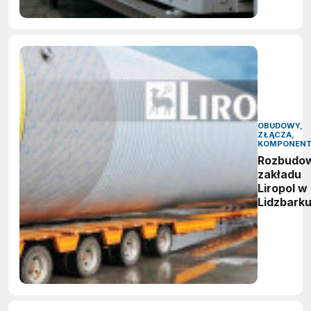
OBUDOWY,
ZŁĄCZA,
KOMPONEN
Rozbudo
zakładu
Liropol w
Lidzbark