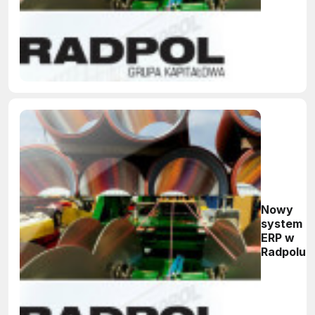
Nowy
system
ERP w
Radpolu