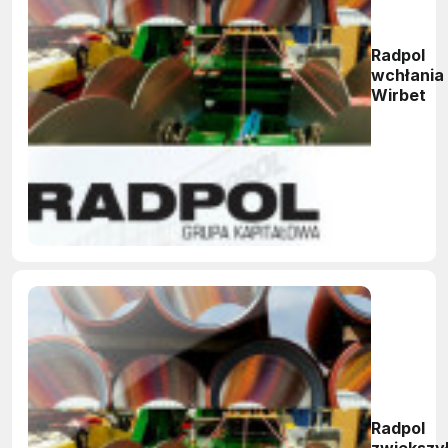
Radpol
wchłania
Wirbet
Radpol
zwiększy