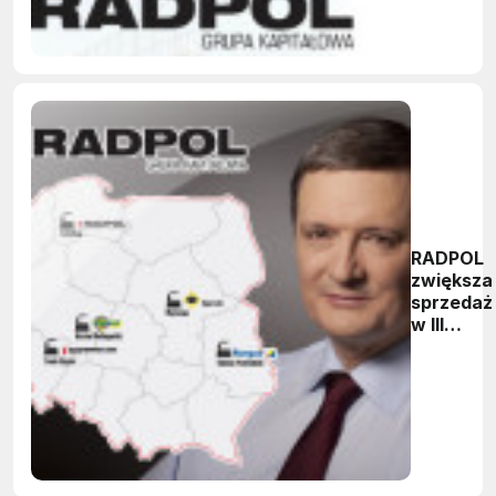
RADPOL
zwiększa
sprzedaż
w III
kwartale