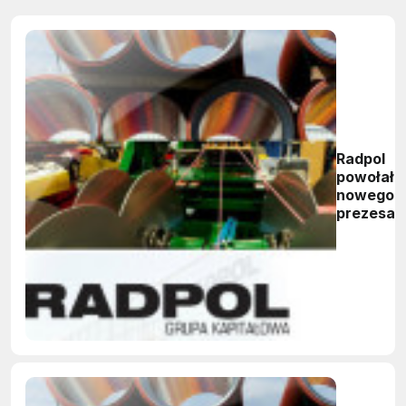
Radpol
powołał
nowego
prezesa