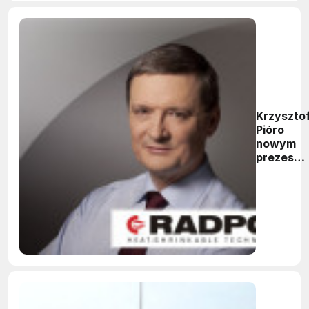
Krzyszto
Pióro
nowym
prezese
Grupy
RADPOL