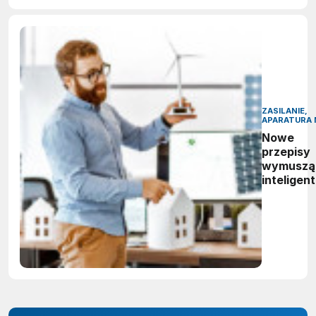
ZASILANIE,
APARATURA 
Nowe
przepisy
wymuszą
inteligen
zarządza
energią.
Polskie
firmy maj
czas do
2027 rok