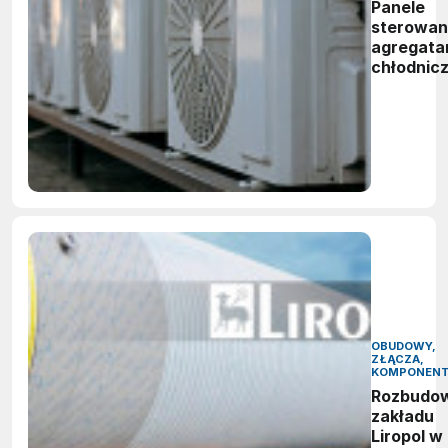
Panele
sterowan
agregata
chłodnic
OBUDOWY,
ZŁĄCZA,
KOMPONEN
Rozbudo
zakładu
Liropol w