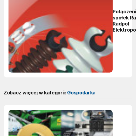
Połączen
spółek Ra
Radpol
Elektrop
Zobacz więcej w kategorii:
Gospodarka