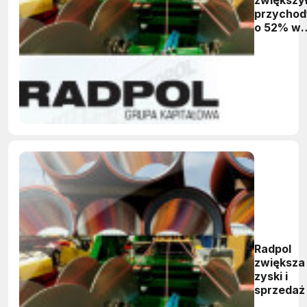
przychod
o 52% w I
połowie
2014 r.
Radpol
zwiększa
zyski i
sprzedaż