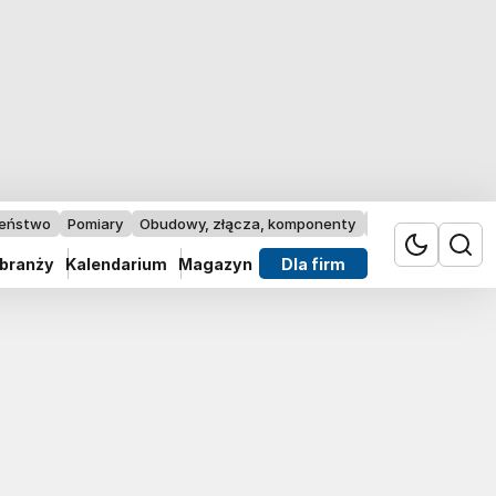
zeństwo
Pomiary
Obudowy, złącza, komponenty
Przemysł 4.0
 branży
Kalendarium
Magazyn
Dla firm