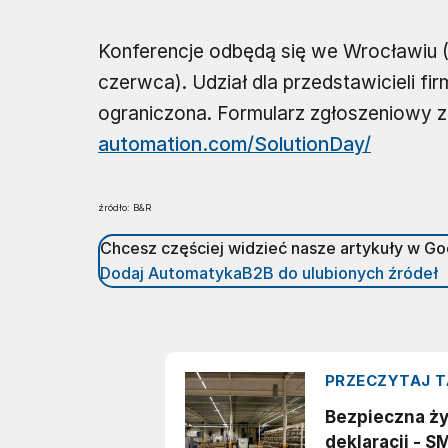
Konferencje odbędą się we Wrocławiu (
czerwca). Udział dla przedstawicieli fi
ograniczona. Formularz zgłoszeniowy zn
automation.com/SolutionDay/
źródło: B&R
Chcesz częściej widzieć nasze artykuły w G
Dodaj AutomatykaB2B do ulubionych źródeł