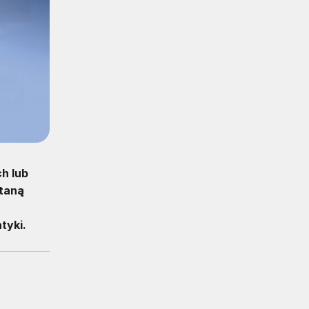
h lub
staną
tyki.