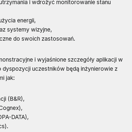
utrzymania i wdrożyć monitorowanie stanu
ycia energii,
az systemy wizyjne,
czne do swoich zastosowań.
nstracyjne i wyjaśnione szczegóły aplikacji w
 dyspozycji uczestników będą inżynierowie z
i jak:
ji (B&R),
(Cognex),
OPA-DATA),
s).