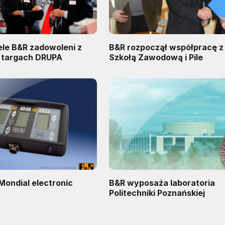
ele B&R zadowoleni z
B&R rozpoczął współpracę 
 targach DRUPA
Szkołą Zawodową i Pile
Mondial electronic
B&R wyposaża laboratoria
Politechniki Poznańskiej