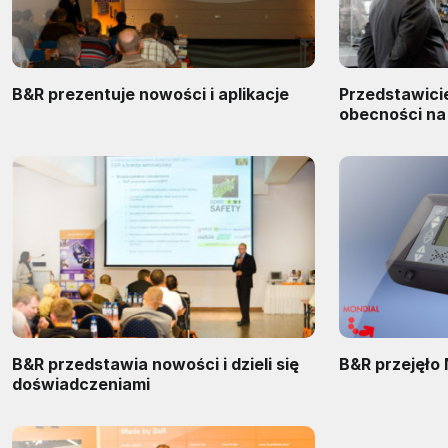
B&R prezentuje nowości i aplikacje
Przedstawici
obecności na
B&R przedstawia nowości i dzieli się
B&R przejęło 
doświadczeniami