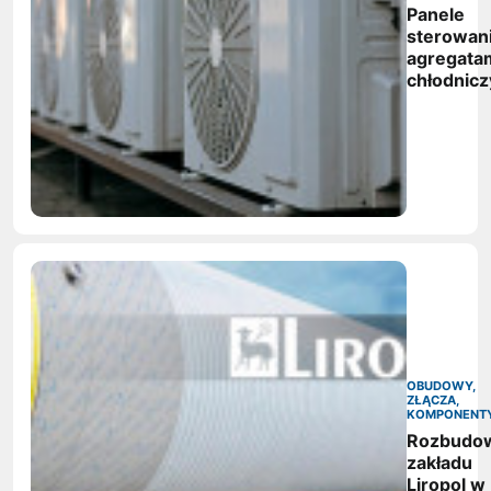
Panele
sterowan
agregata
chłodnic
OBUDOWY,
ZŁĄCZA,
KOMPONENT
Rozbudo
zakładu
Liropol w