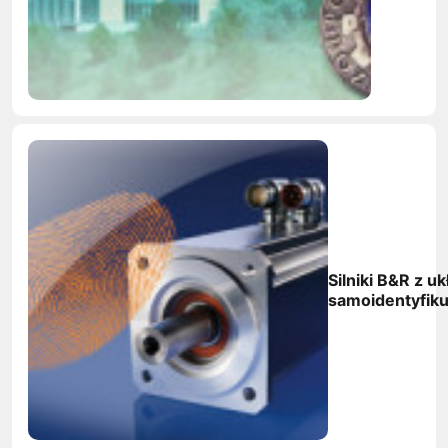
Silniki B&R z u
samoidentyfik