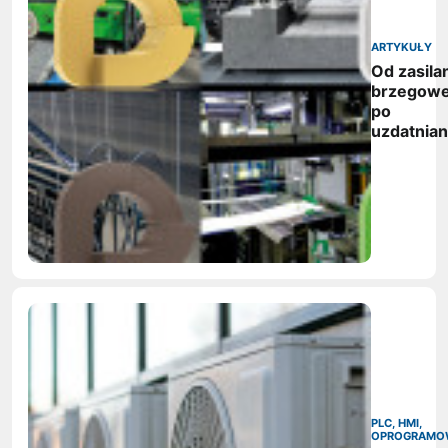
ARTYKUŁY
Od zasila
brzegow
po
uzdatnian
wody:
zwycięzc
nagród
vector
awards
2026
PLC, HMI,
OPROGRAMO