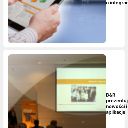
o integrac
systemó
automaty
B&R
prezentu
nowości i
aplikacje