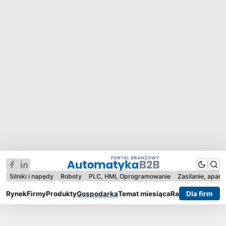
Silniki i napędy
Roboty
PLC, HMI, Oprogramowanie
Zasilanie, apara
Rynek
Firmy
Produkty
Gospodarka
Temat miesiąca
Raporty
Dla firm
Wywiad