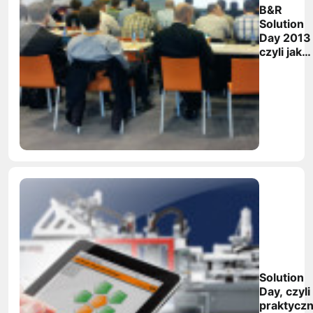
B&R
Solution
Day 2013
czyli jak
efektywn
integrow
systemy
automaty
Solution
Day, czyli
praktyczn