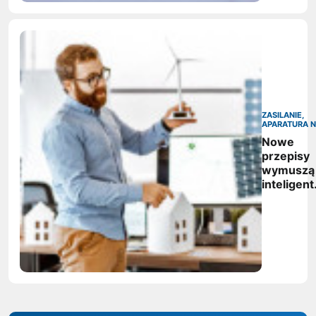
ZASILANIE,
APARATURA 
Nowe
przepisy
wymuszą
inteligen
zarządza
energią.
Polskie
firmy maj
czas do
2027 rok