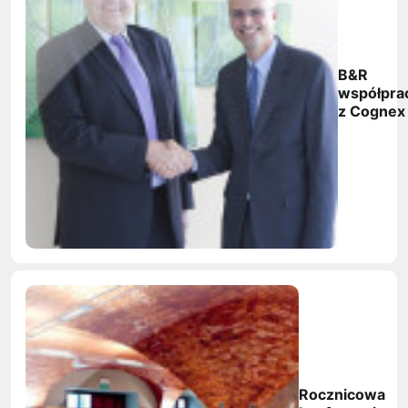
B&R
współpra
z Cognex
Rocznicowa