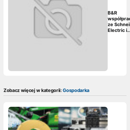
B&R
współpra
ze Schne
Electric i
Wonderw
obsługuje
Alfa Laval
Zobacz więcej w kategorii:
Gospodarka