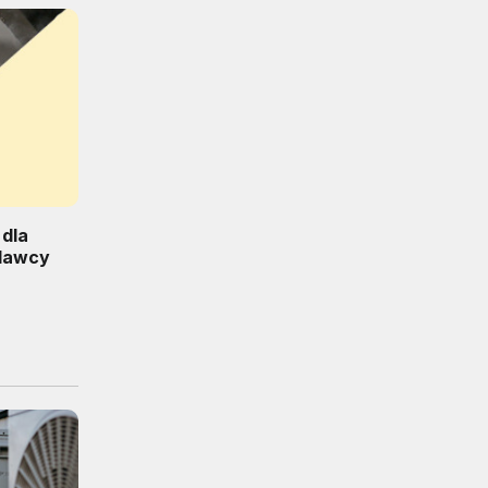
 dla
odawcy