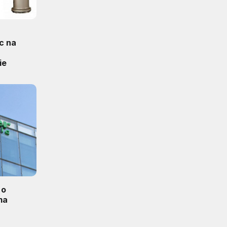
c na
ie
 o
ma