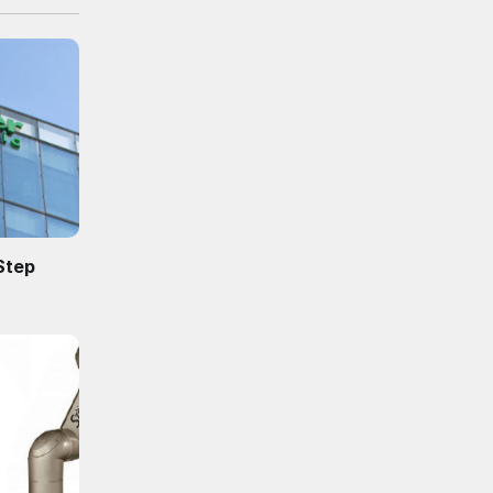
nStep