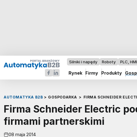
Silniki i napędy
Roboty
PLC, HM
Rynek
Firmy
Produkty
Gosp
AUTOMATYKA B2B
>
GOSPODARKA
>
FIRMA SCHNEIDER ELEC
Firma Schneider Electric p
firmami partnerskimi
08 maja 2014