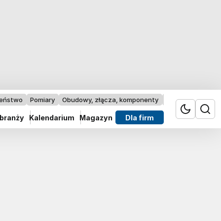
zeństwo
Pomiary
Obudowy, złącza, komponenty
Przemysł 4.0
 branży
Kalendarium
Magazyn
Dla firm
z