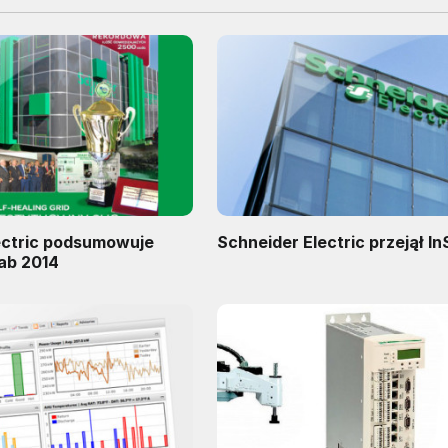
ectric podsumowuje
Schneider Electric przejął I
ab 2014