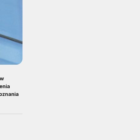
ów
enia
poznania