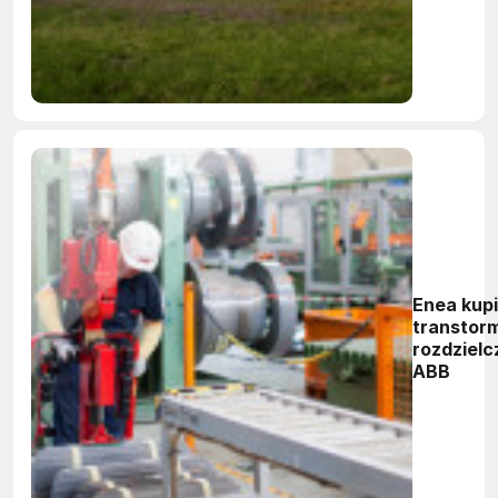
Enea kup
transtor
rozdzielc
ABB