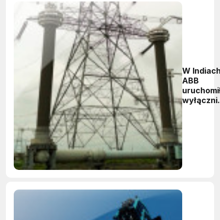
W Indiac
ABB
uruchomi
wyłączni
na
napięcie
1200 kV