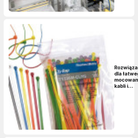
Rozwiąza
dla łatwe
mocowan
kabli i
przewod