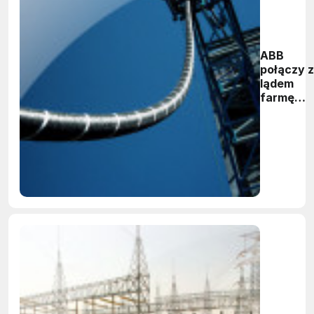
ABB
połączy z
lądem
farmę
wiatrową
Butendie