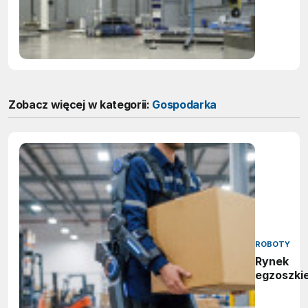
UHVDC
1100 kV
Zobacz więcej w kategorii:
Gospodarka
ROBOTY
Rynek
egzoszki