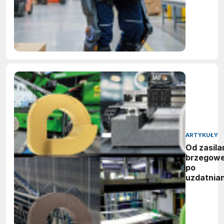
ARTYKUŁY
Od zasila
brzegow
po
uzdatnian
wody:
zwycięzc
nagród
vector