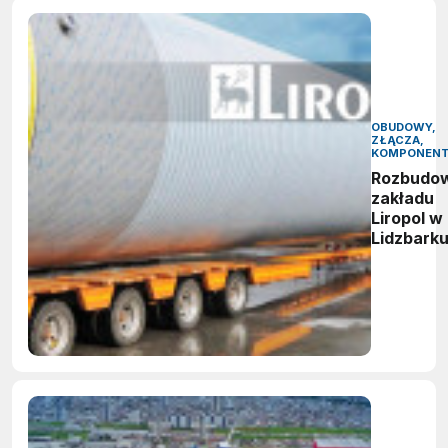
OBUDOWY,
ZŁĄCZA,
KOMPONEN
Rozbudo
zakładu
Liropol w
Lidzbark