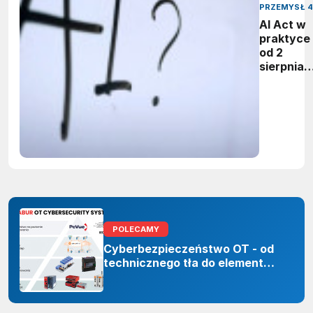
PRZEMYSŁ 4
AI Act w
praktyce 
od 2
sierpnia
firmy maj
obowiąze
ujawnian
zastoso
sztuczne
inteligenc
POLECAMY
Cyberbezpieczeństwo OT - od
technicznego tła do elementu
odporności organizacji