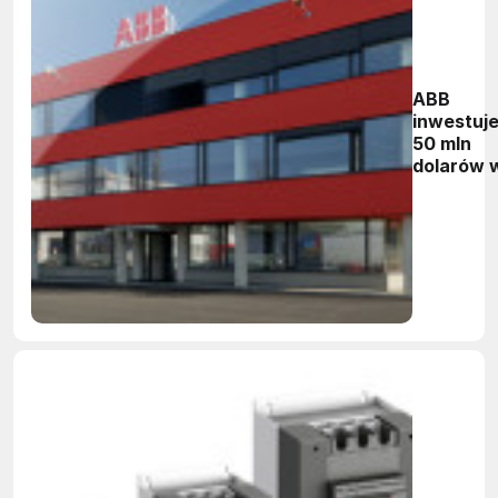
ABB
inwestuj
50 mln
dolarów 
nowe
zakłady
produkcy
w Czech