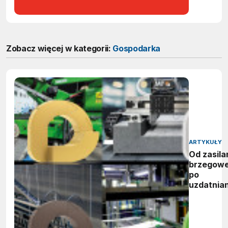
Zobacz więcej w kategorii:
Gospodarka
ARTYKUŁY
Od zasila
brzegow
po
uzdatnian
wody:
zwycięzc
nagród
vector