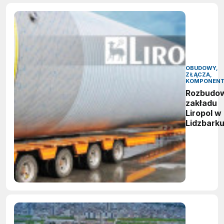
OBUDOWY,
ZŁĄCZA,
KOMPONEN
Rozbudo
zakładu
Liropol w
Lidzbark