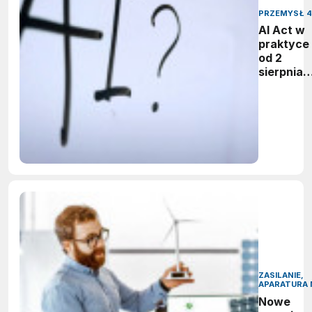
PRZEMYSŁ 4
AI Act w
praktyce 
od 2
sierpnia
firmy maj
obowiąze
ujawnian
zastoso
sztuczne
inteligenc
ZASILANIE,
APARATURA 
Nowe