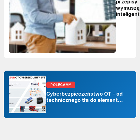
przepisy
wymuszą
inteligen
zarządza
energią.
Polskie
firmy maj
czas do
2027 rok
POLECAMY
Cyberbezpieczeństwo OT - od
technicznego tła do elementu
odporności organizacji