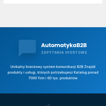
ZAPYTANIA OFERTOWE
Unikalny branżowy system komunikacji B2B Znajdź
produkty i usługi, których potrzebujesz Katalog ponad
7000 firm i 60 tys. produktów