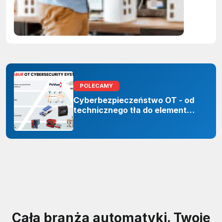
Polskie
firmy maj
czas do
2027 rok
POLECAMY
Cyberbezpieczeństwo OT - od
technicznego tła do elementu
odporności organizacji
Cała branża automatyki. Twoje