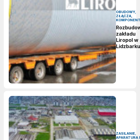
OBUDOWY,
ZŁĄCZA,
KOMPONEN
Rozbudo
zakładu
Liropol w
Lidzbark
ZASILANIE,
APARATURA 