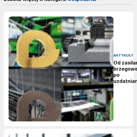
ARTYKUŁY
Od zasila
brzegow
po
uzdatnian
wody:
zwycięzc
nagród
vector
awards
2026