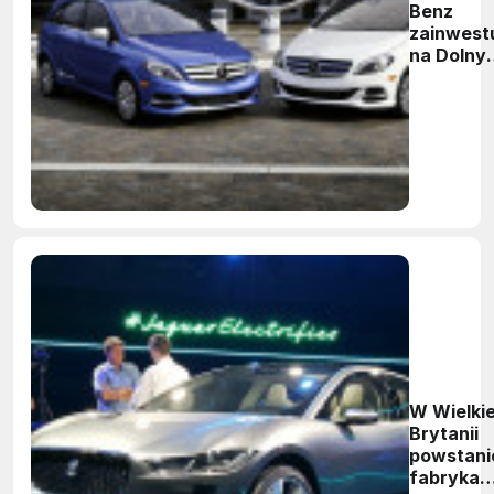
Benz
zainwest
na Dolny
Śląsku
W Wielkie
Brytanii
powstani
fabryka