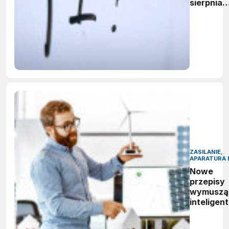
sierpnia
firmy maj
obowiąze
ujawnian
zastoso
sztuczne
inteligenc
ZASILANIE,
APARATURA 
Nowe
przepisy
wymuszą
inteligen
zarządza
energią.