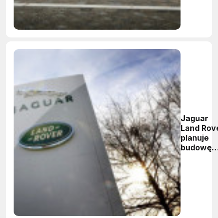
Jaguar
Land Rov
planuje
budowę
fabryki.
Być moż
zainwest
w Polsce