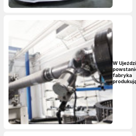
W Ujeźdz
powstani
fabryka
produkuj
dla Daiml