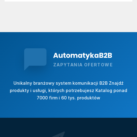
ZAPYTANIA OFERTOWE
Unikalny branżowy system komunikacji B2B Znajdź
produkty i usługi, których potrzebujesz Katalog ponad
7000 firm i 60 tys. produktów