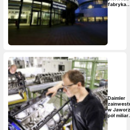
fabryka
Daimlera
Daimler
zainwest
w Jawor
pół miliar
euro