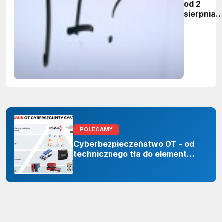
od 2
sierpnia
firmy maj
obowiąze
ujawnian
zastoso
sztuczne
inteligenc
POLECAMY
Cyberbezpieczeństwo OT - od
technicznego tła do elementu
odporności organizacji