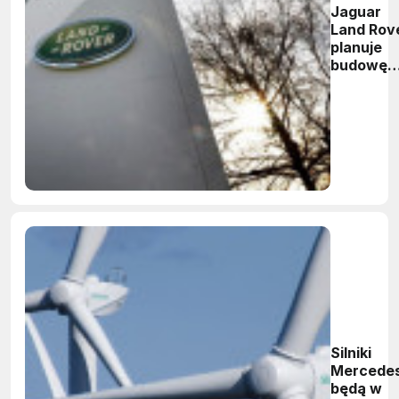
Jaguar
Land Rov
planuje
budowę
fabryki.
Być moż
zainwest
w Polsce
Silniki
Mercede
będą w