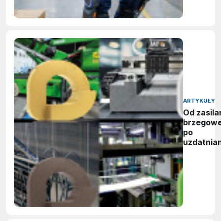
ARTYKUŁY
Od zasila
brzegow
po
uzdatnian
wody:
zwycięzc
nagród
vector
awards
2026