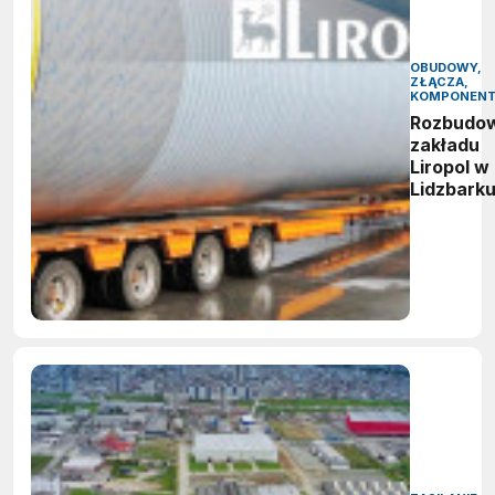
OBUDOWY,
ZŁĄCZA,
KOMPONEN
Rozbudo
zakładu
Liropol w
Lidzbark