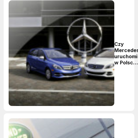
Czy
Mercede
uruchomi
w Polsce
fabrykę?