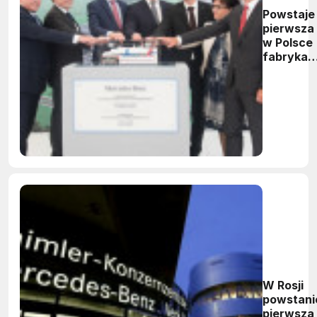
Powstaje
pierwsza
w Polsce
fabryka
silników
Mercede
Benz
W Rosji
powstani
pierwsza