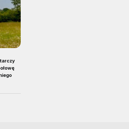
starczy
 połowę
niego