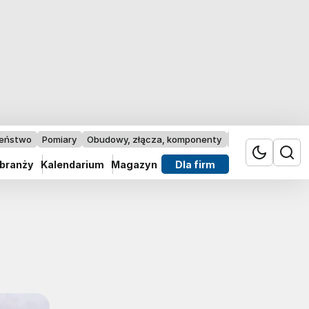
zeństwo
Pomiary
Obudowy, złącza, komponenty
Przemysł 4.0
 branży
Kalendarium
Magazyn
Dla firm