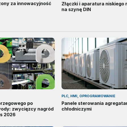
ony za innowacyjność
Złączki i aparatura niskiego 
na szynę DIN
PLC, HMI, OPROGRAMOWANIE
 brzegowego po
Panele sterowania agregata
wody: zwycięzcy nagród
chłodniczymi
s 2026