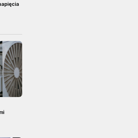
napięcia
mi