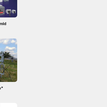
 mld
e"