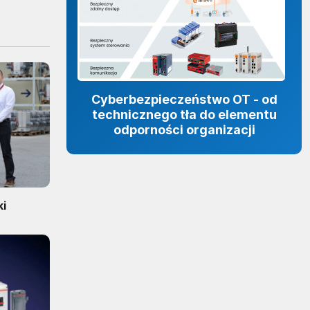
Cyberbezpieczeństwo OT - od
technicznego tła do elementu
odporności organizacji
ki