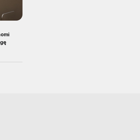
homi
ugę