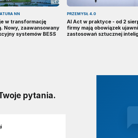
RATURA NN
PRZEMYSŁ 4.0
e w transformację
AI Act w praktyce - od 2 sier
ą. Nowy, zaawansowany
firmy mają obowiązek ujawn
kcyjny systemów BESS
zastosowań sztucznej intelig
Twoje pytania.
i