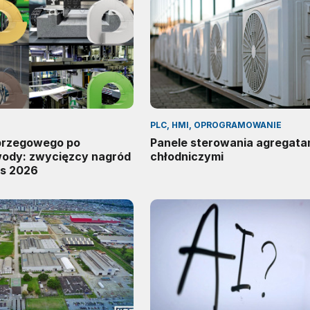
PLC, HMI, OPROGRAMOWANIE
 brzegowego po
Panele sterowania agregata
wody: zwycięzcy nagród
chłodniczymi
s 2026