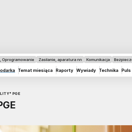
I, Oprogramowanie
Zasilanie, aparatura nn
Komunikacja
Bezpiec
odarka
Temat miesiąca
Raporty
Wywiady
Technika
Puls
LITY" PGE
 PGE