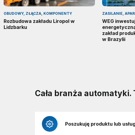
OBUDOWY, ZŁĄCZA, KOMPONENTY
ZASILANIE, APA
Rozbudowa zakładu Liropol w
WEG inwestuj
Lidzbarku
energetyczn
zakład produ
w Brazylii
Cała branża automatyki. 
Poszukuję produktu lub usług