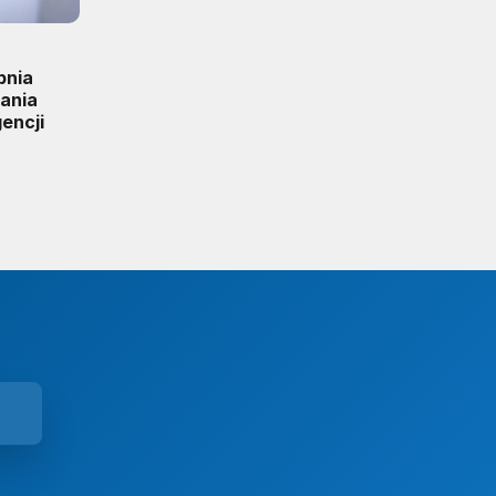
pnia
iania
encji