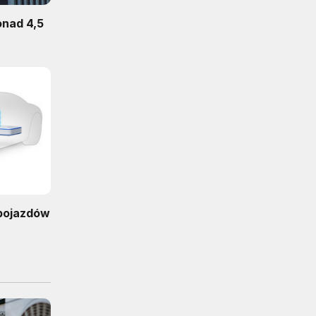
onad 4,5
pojazdów