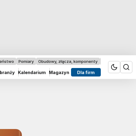
zeństwo
Pomiary
Obudowy, złącza, komponenty
Przemysł 4.0
 branży
Kalendarium
Magazyn
Dla firm