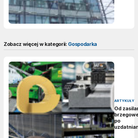
Zobacz więcej w kategorii:
Gospodarka
ARTYKUŁY
Od zasila
brzegow
po
uzdatnian
wody: