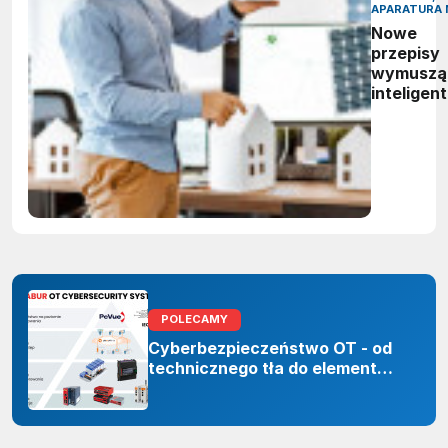
APARATURA 
Nowe
przepisy
wymuszą
inteligen
zarządza
energią.
Polskie
firmy maj
czas do
2027 rok
POLECAMY
Cyberbezpieczeństwo OT - od
technicznego tła do elementu
odporności organizacji