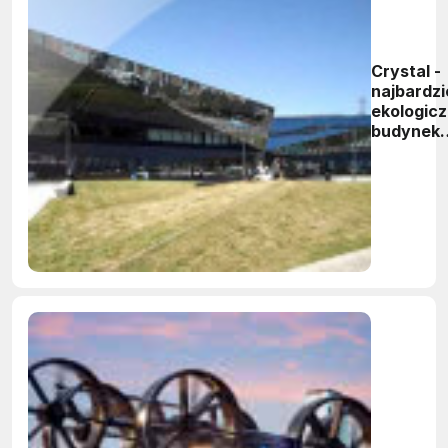
Crystal -
najbardzi
ekologic
budynek
świata!