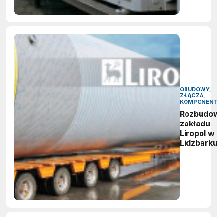
OBUDOWY,
ZŁĄCZA,
KOMPONEN
Rozbudo
zakładu
Liropol w
Lidzbark