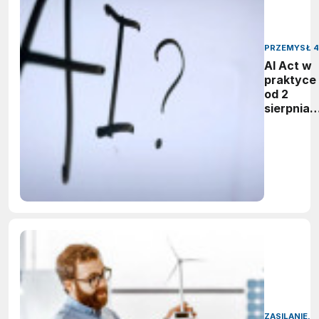
PRZEMYSŁ 4
AI Act w
praktyce 
od 2
sierpnia
firmy maj
obowiąze
ujawnian
zastoso
sztuczne
inteligenc
ZASILANIE,