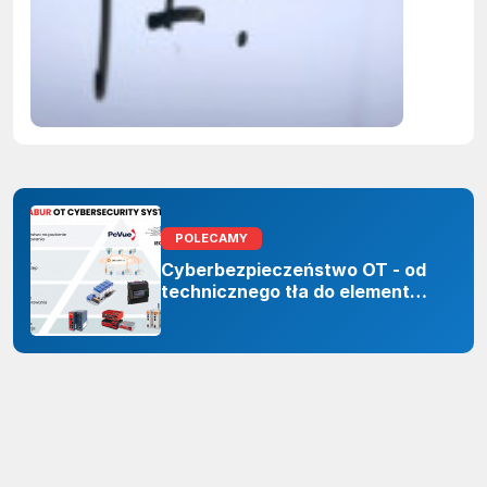
firmy maj
obowiąze
ujawnian
zastoso
sztuczne
inteligenc
POLECAMY
Cyberbezpieczeństwo OT - od
technicznego tła do elementu
odporności organizacji