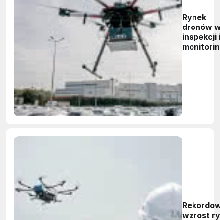
Rynek
dronów 
inspekcji 
monitori
- 36 mld
dolarów 
2030 rok
Rekordo
wzrost r