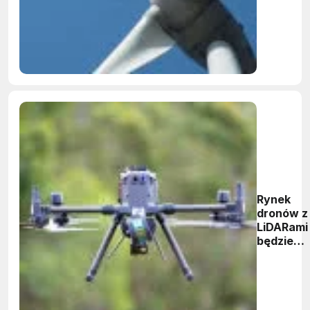
Rynek
dronów z
LiDARami
będzie
rósł o
prawie
32%
rocznie