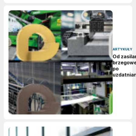
ARTYKUŁY
Od zasila
brzegow
po
uzdatnian
wody:
zwycięzc
nagród
vector
awards
2026