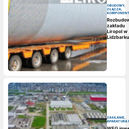
OBUDOWY,
ZŁĄCZA,
KOMPONEN
Rozbudo
zakładu
Liropol w
Lidzbark
ZASILANIE,
APARATURA 
WEG inwe