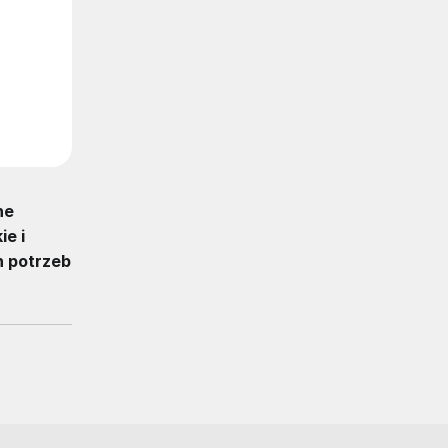
ne
ie i
h potrzeb