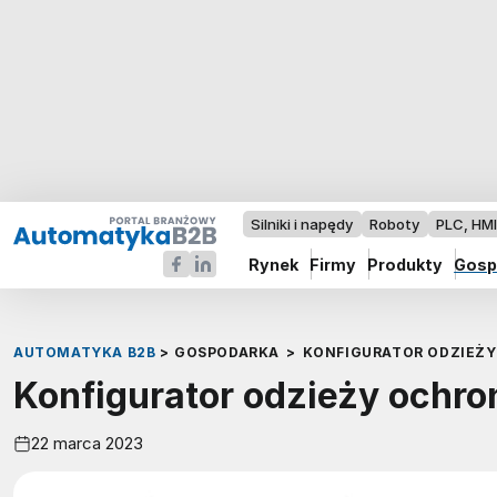
Silniki i napędy
Roboty
PLC, HM
Rynek
Firmy
Produkty
Gosp
AUTOMATYKA B2B
>
GOSPODARKA
>
KONFIGURATOR ODZIEŻY
Konfigurator odzieży ochro
22 marca 2023