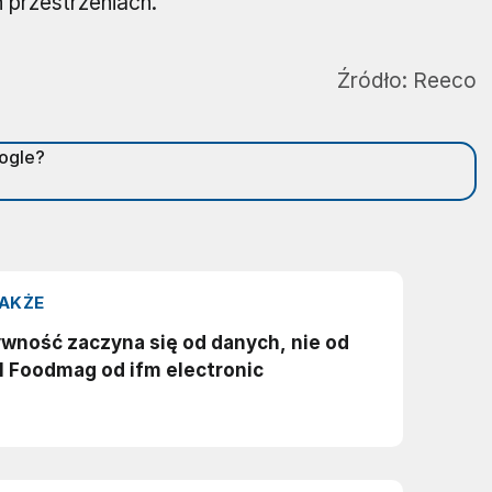
 przestrzeniach.
Źródło:
Reeco
oogle?