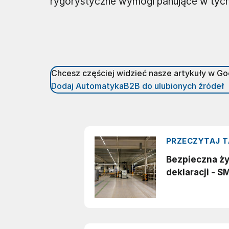
rygorystyczne wymogi panujące w tych
Chcesz częściej widzieć nasze artykuły w G
Dodaj AutomatykaB2B do ulubionych źródeł