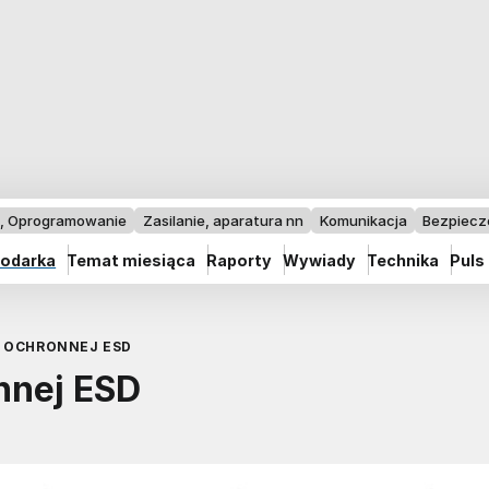
I, Oprogramowanie
Zasilanie, aparatura nn
Komunikacja
Bezpiec
odarka
Temat miesiąca
Raporty
Wywiady
Technika
Puls
 OCHRONNEJ ESD
nnej ESD