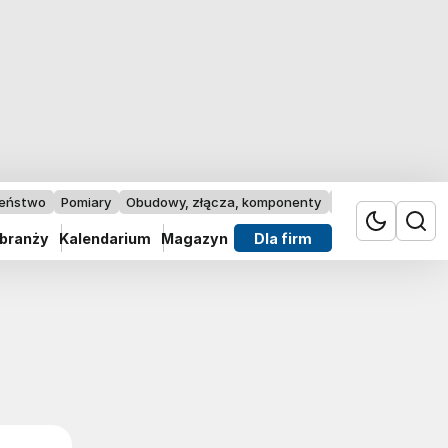
zeństwo
Pomiary
Obudowy, złącza, komponenty
Przemysł 4.0
 branży
Kalendarium
Magazyn
Dla firm