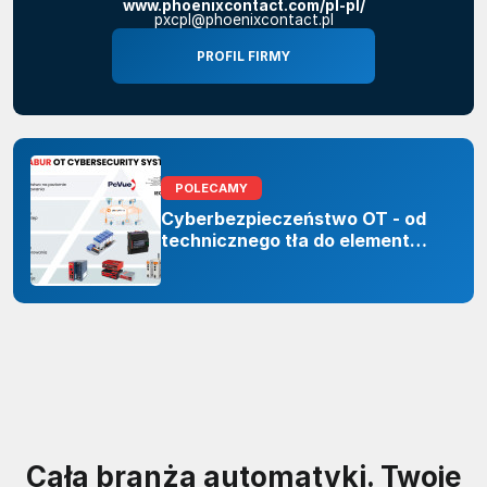
www.phoenixcontact.com/pl-pl/
pxcpl@phoenixcontact.pl
PROFIL FIRMY
POLECAMY
Cyberbezpieczeństwo OT - od
technicznego tła do elementu
odporności organizacji
Cała branża automatyki. Twoje