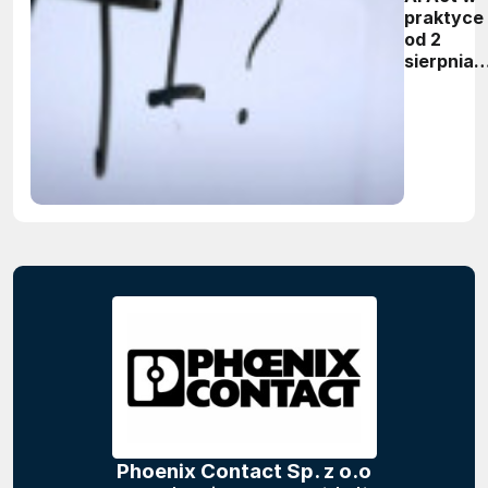
praktyce 
od 2
sierpnia
firmy maj
obowiąze
ujawnian
zastoso
sztuczne
inteligenc
Phoenix Contact Sp. z o.o