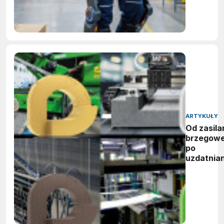
ARTYKUŁY
Od zasila
brzegow
po
uzdatnian
wody:
zwycięzc
nagród
vector
awards
2026