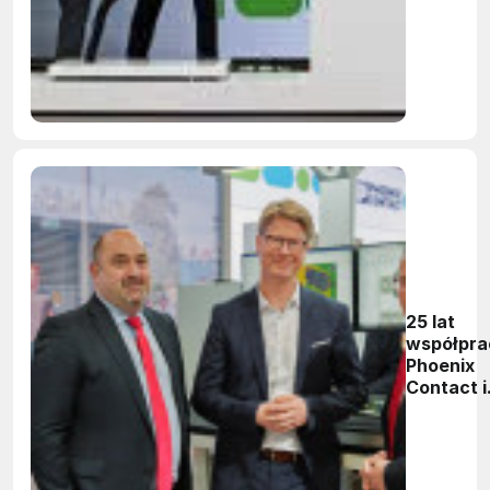
Polsce
25 lat
współpra
Phoenix
Contact i
Eplan