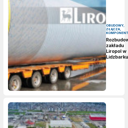
OBUDOWY,
ZŁĄCZA,
KOMPONEN
Rozbudo
zakładu
Liropol w
Lidzbark