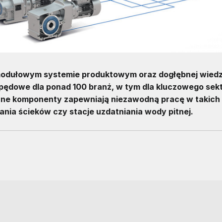
modułowym systemie produktowym oraz dogłębnej wied
apędowe dla ponad 100 branż, w tym dla kluczowego sek
ane komponenty zapewniają niezawodną pracę w takich
zania ścieków czy stacje uzdatniania wody pitnej.