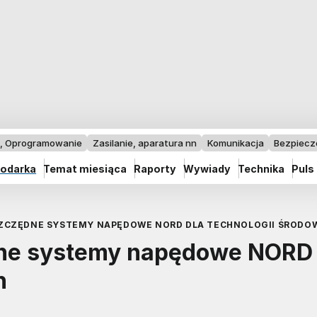
I, Oprogramowanie
Zasilanie, aparatura nn
Komunikacja
Bezpiec
odarka
Temat miesiąca
Raporty
Wywiady
Technika
Puls
ZCZĘDNE SYSTEMY NAPĘDOWE NORD DLA TECHNOLOGII ŚRODO
ne systemy napędowe NORD 
h