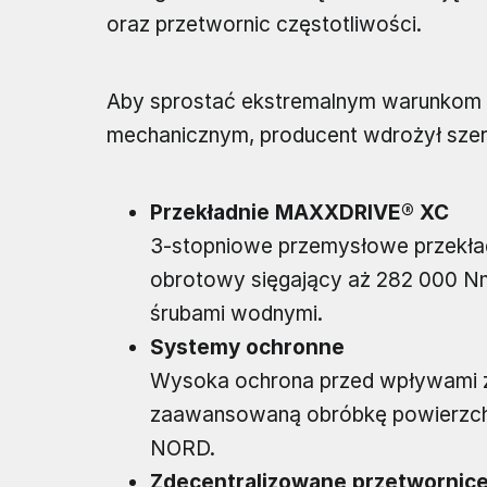
oraz przetwornic częstotliwości.
Aby sprostać ekstremalnym warunkom
mechanicznym, producent wdrożył szere
Przekładnie MAXXDRIVE® XC
3-stopniowe przemysłowe przekład
obrotowy sięgający aż 282 000 Nm
śrubami wodnymi.
Systemy ochronne
Wysoka ochrona przed wpływami z
zaawansowaną obróbkę powierzchn
NORD.
Zdecentralizowane przetwornice