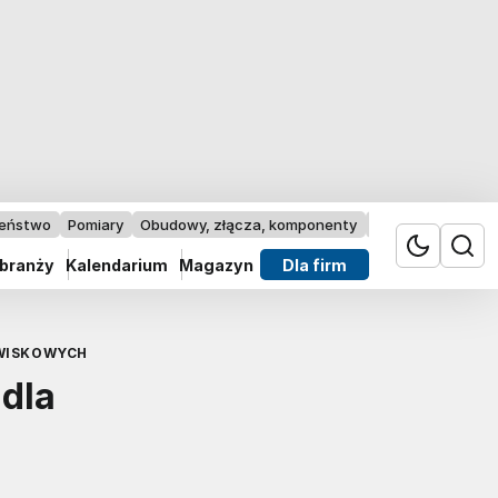
zeństwo
Pomiary
Obudowy, złącza, komponenty
Przemysł 4.0
 branży
Kalendarium
Magazyn
Dla firm
WISKOWYCH
dla