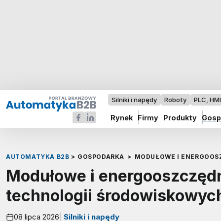
Silniki i napędy
Roboty
PLC, HM
Rynek
Firmy
Produkty
Gosp
AUTOMATYKA B2B
>
GOSPODARKA
>
MODUŁOWE I ENERGOOS
Modułowe i energooszczęd
technologii środowiskowyc
08 lipca 2026
Silniki i napędy