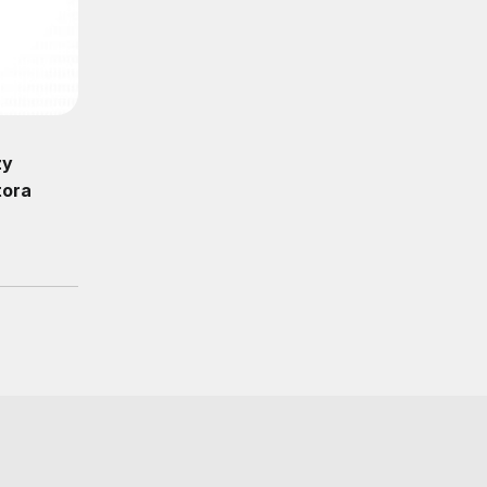
zy
tora