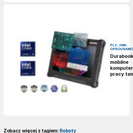
2026
PLC, HMI,
OPROGRAMO
Durabook
mobilne
komputer
pracy ta
gdzie zw
sprzęt ni
wystarcz
Zobacz więcej z tagiem:
Roboty