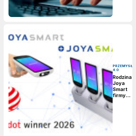
PRZEMYSŁ
4.0
Rodzina
Joya
Smart
firmy
Datalogic
zdobywa
nagrodę
Red Dot
Design
Award