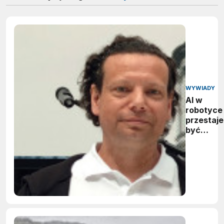
WYWIADY
AI w
robotyce
przestaje
być
hasłem –
staje się
praktyką