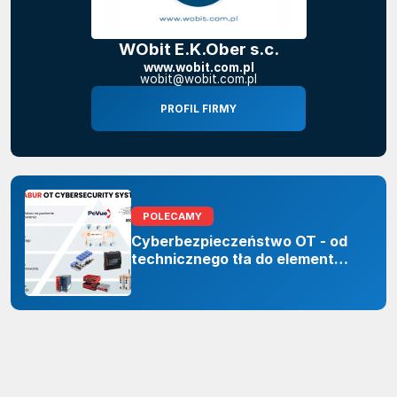
WObit E.K.Ober s.c.
www.wobit.com.pl
wobit@wobit.com.pl
PROFIL FIRMY
POLECAMY
Cyberbezpieczeństwo OT - od
technicznego tła do elementu
odporności organizacji