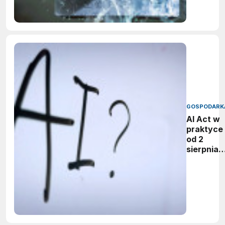
GOSPODARK
AI Act w
praktyce 
od 2
sierpnia
firmy maj
obowiąze
ujawnian
zastoso
sztuczne
inteligenc