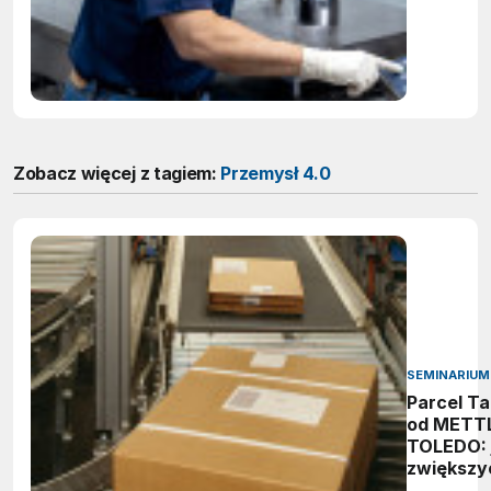
wybuchow
jak zape
zgodnoś
ATEX
podczas
ważenia?
Zobacz więcej z tagiem:
Przemysł 4.0
SEMINARIUM
Parcel Ta
od METT
TOLEDO: 
zwiększy
efektyw