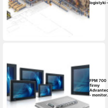
logistyki 
nowy
inteligen
magazyn 
technolo
Mecalux 
Grodzisk
Mazowie
FPM 700
firmy
Advante
- monitor
do zadań
specjaln