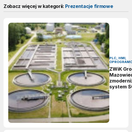
Zobacz więcej w kategorii:
Prezentacje firmowe
PLC, HMI,
OPROGRAMO
ZWiK Gro
Mazowiec
zmoderni
system 
oparty n
Proficy iF
Historian