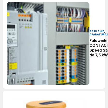
ZASILANIE,
APARATURA 
Falowniki
CONTAC
Speed St
do 7,5 kW
intuicyjn
regulacja
prędkości
bezpiecz
praca sil