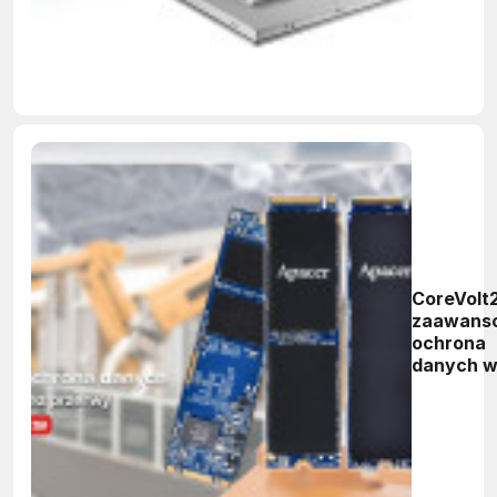
CoreVolt2
zaawans
ochrona
danych 
przypadk
awarii zas