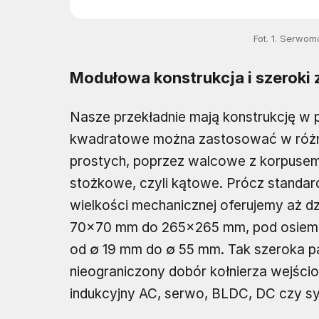
Fot. 1. Serwo
Modułowa konstrukcja i szeroki
Nasze przekładnie mają konstrukcję w p
kwadratowe można zastosować w różny
prostych, poprzez walcowe z korpusem
stożkowe, czyli kątowe. Prócz standar
wielkości mechanicznej oferujemy aż d
70×70 mm do 265×265 mm, pod osiem ś
od ∅ 19 mm do ∅ 55 mm. Tak szeroka p
nieograniczony dobór kołnierza wejścio
indukcyjny AC, serwo, BLDC, DC czy s