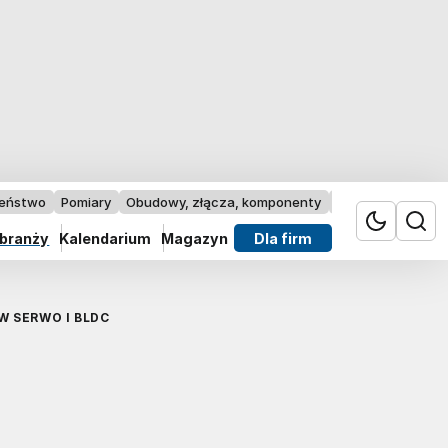
zeństwo
Pomiary
Obudowy, złącza, komponenty
Przemysł 4.0
 branży
Kalendarium
Magazyn
Dla firm
 SERWO I BLDC