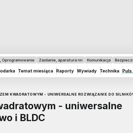
I, Oprogramowanie
Zasilanie, aparatura nn
Komunikacja
Bezpiec
odarka
Temat miesiąca
Raporty
Wywiady
Technika
Puls
RZEM KWADRATOWYM - UNIWERSALNE ROZWIĄZANIE DO SILNIKÓW
kwadratowym - uniwersalne
rwo i BLDC