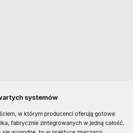
wartych systemów
jściem, w którym producenci oferują gotowe
lnika, fabrycznie zintegrowanych w jedną całość.
 się wygodne, to w praktyce znacząco