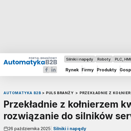
Silniki i napędy
Roboty
PLC, HM
Rynek
Firmy
Produkty
Gosp
AUTOMATYKA B2B
>
PULS BRANŻY
>
PRZEKŁADNIE Z KOŁNIE
Przekładnie z kołnierzem 
rozwiązanie do silników se
26 października 2025
Silniki i napędy