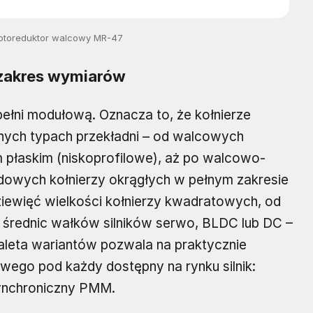
motoreduktor walcowy MR-47
 zakres wymiarów
ełni modułową. Oznacza to, że kołnierze
ch typach przekładni – od walcowych
 płaskim (niskoprofilowe), aż po walcowo-
dowych kołnierzy okrągłych w pełnym zakresie
ziewięć wielkości kołnierzy kwadratowych, od
rednic wałków silników serwo, BLDC lub DC –
aleta wariantów pozwala na praktycznie
wego pod każdy dostępny na rynku silnik:
ynchroniczny PMM.