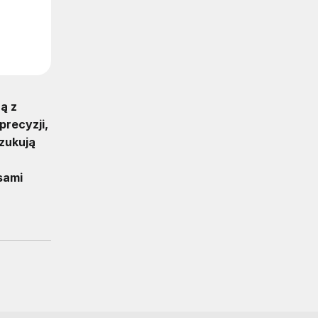
ą z
precyzji,
szukują
sami