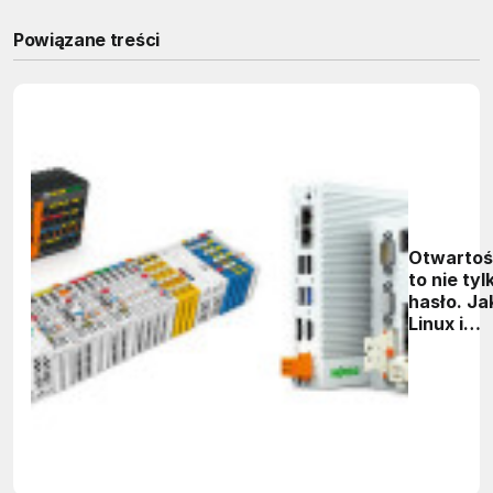
Powiązane treści
Otwarto
to nie tyl
hasło. Ja
Linux i
Docker
zmieniają
sterowni
PLC w
urządzen
Edge