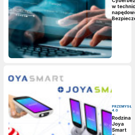
Cyberbez
w techni
napędowe
Bezpiecz
projektu 
eksploat
PRZEMYSŁ
4.0
Rodzina
Joya
Smart