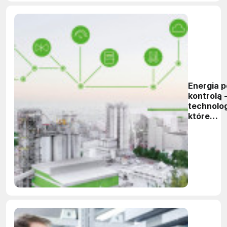
Energia 
kontrolą 
technolog
które
obniżają
koszty w
przemyśl