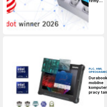
firmy
Datalogic
zdobywa
nagrodę
Red Dot
Design
Award
2026
PLC, HMI,
OPROGRAMO
Durabook
mobilne
komputer
pracy ta
gdzie zw
sprzęt ni
wystarcz