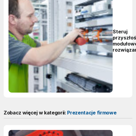
Steruj
przyszłoś
modułow
rozwiąza
WAGO, kt
usprawni
budowę s
sterowni
Zobacz więcej w kategorii:
Prezentacje firmowe