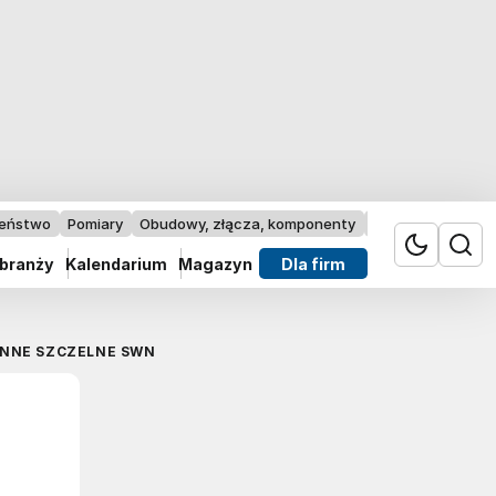
zeństwo
Pomiary
Obudowy, złącza, komponenty
Przemysł 4.0
 branży
Kalendarium
Magazyn
Dla firm
ENNE SZCZELNE SWN