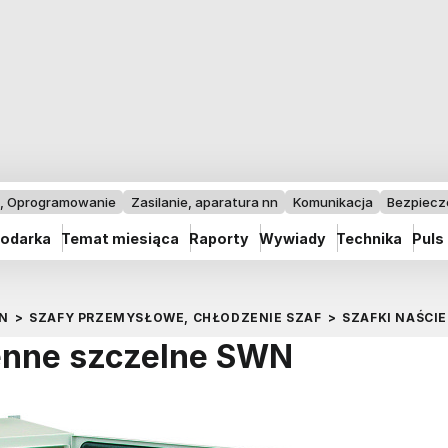
I, Oprogramowanie
Zasilanie, aparatura nn
Komunikacja
Bezpiec
odarka
Temat miesiąca
Raporty
Wywiady
Technika
Puls
N
>
SZAFY PRZEMYSŁOWE, CHŁODZENIE SZAF
>
SZAFKI NAŚCI
enne szczelne SWN