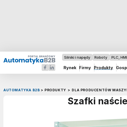
Silniki i napędy
Roboty
PLC, HM
Rynek
Firmy
Produkty
Gosp
AUTOMATYKA B2B
>
PRODUKTY
>
DLA PRODUCENTÓW MASZY
Szafki naści