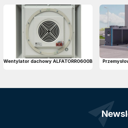
Wentylator dachowy ALFATORR0600B
Przemysłow
Newsl